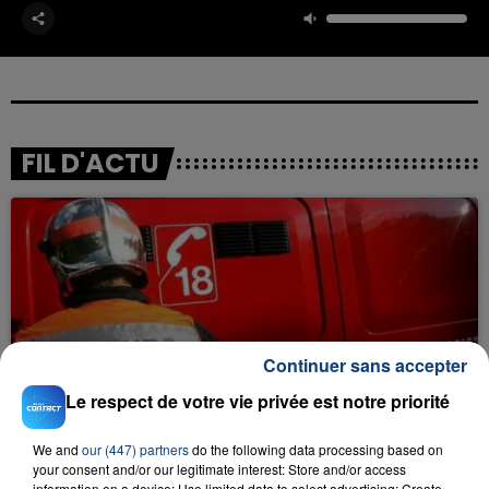
FIL D'ACTU
Continuer sans accepter
23 juillet 2026
INCENDIE MORTEL À LENS : UNE FEMME ET
Le respect de votre vie privée est notre priorité
SON BÉBÉ ENTRE LA VIE ET LA...
Un homme s'est immolé par le feu après avoir
We and
our (447) partners
do the following data processing based on
your consent and/or our legitimate interest: Store and/or access
aspergé sa compagne et leur bébé de trois mois
information on a device; Use limited data to select advertising; Create