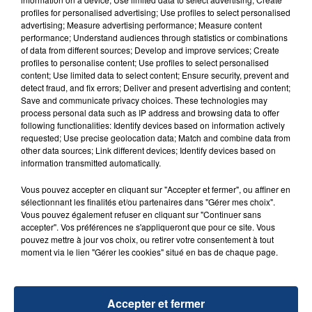
d'un liquide inflammable.
profiles for personalised advertising; Use profiles to select personalised
advertising; Measure advertising performance; Measure content
performance; Understand audiences through statistics or combinations
of data from different sources; Develop and improve services; Create
profiles to personalise content; Use profiles to select personalised
content; Use limited data to select content; Ensure security, prevent and
detect fraud, and fix errors; Deliver and present advertising and content;
Save and communicate privacy choices. These technologies may
20 juillet 2026
UNE ADOLESCENTE DEVANT SE FAIRE
process personal data such as IP address and browsing data to offer
following functionalities: Identify devices based on information actively
OPÉRER DE LA CHEVILLE RESSORT DE LA...
requested; Use precise geolocation data; Match and combine data from
La famille a porté plainte contre la clinique qui a
other data sources; Link different devices; Identify devices based on
information transmitted automatically.
reconnu sa responsabilité et présenté ses
excuses.
TITRES DIFFUSÉS
Vous pouvez accepter en cliquant sur "Accepter et fermer", ou affiner en
sélectionnant les finalités et/ou partenaires dans "Gérer mes choix".
Vous pouvez également refuser en cliquant sur "Continuer sans
accepter". Vos préférences ne s'appliqueront que pour ce site. Vous
17h04
17h04
17h01
17h01
pouvez mettre à jour vos choix, ou retirer votre consentement à tout
moment via le lien "Gérer les cookies" situé en bas de chaque page.
Accepter et fermer