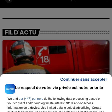
FIL D'ACTU
Continuer sans accepter
23 juillet 2026
INCENDIE MORTEL À LENS : UNE FEMME ET
Le respect de votre vie privée est notre priorité
SON BÉBÉ ENTRE LA VIE ET LA...
Un homme s'est immolé par le feu après avoir
We and
our (447) partners
do the following data processing based on
your consent and/or our legitimate interest: Store and/or access
aspergé sa compagne et leur bébé de trois mois
information on a device; Use limited data to select advertising; Create
d'un liquide inflammable.
profiles for personalised advertising; Use profiles to select personalised