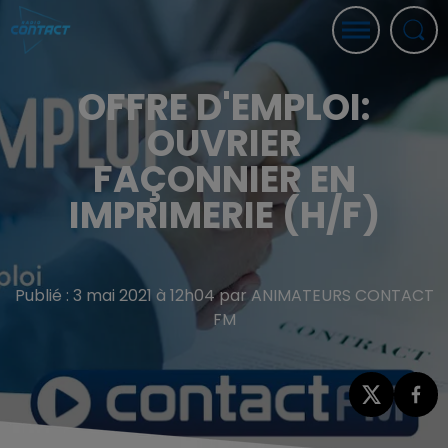
OFFRE D'EMPLOI:
OUVRIER
FAÇONNIER EN
IMPRIMERIE (H/F)
Publié : 3 mai 2021 à 12h04 par ANIMATEURS CONTACT
FM