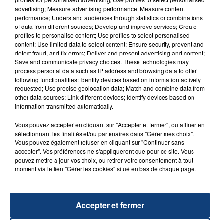
advertising; Measure advertising performance; Measure content
performance; Understand audiences through statistics or combinations
of data from different sources; Develop and improve services; Create
profiles to personalise content; Use profiles to select personalised
content; Use limited data to select content; Ensure security, prevent and
detect fraud, and fix errors; Deliver and present advertising and content;
20 juillet 2026
Save and communicate privacy choices. These technologies may
UNE ADOLESCENTE DEVANT SE FAIRE
process personal data such as IP address and browsing data to offer
following functionalities: Identify devices based on information actively
OPÉRER DE LA CHEVILLE RESSORT DE LA...
requested; Use precise geolocation data; Match and combine data from
La famille a porté plainte contre la clinique qui a
other data sources; Link different devices; Identify devices based on
information transmitted automatically.
reconnu sa responsabilité et présenté ses
excuses.
TITRES DIFFUSÉS
Vous pouvez accepter en cliquant sur "Accepter et fermer", ou affiner en
sélectionnant les finalités et/ou partenaires dans "Gérer mes choix".
Vous pouvez également refuser en cliquant sur "Continuer sans
accepter". Vos préférences ne s'appliqueront que pour ce site. Vous
20h06
20h06
20h03
20h03
pouvez mettre à jour vos choix, ou retirer votre consentement à tout
moment via le lien "Gérer les cookies" situé en bas de chaque page.
Accepter et fermer