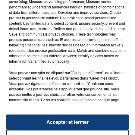
advertising; Measure advertising performance; Measure content
performance; Understand audiences through statistics or combinations
of data from different sources; Develop and improve services; Create
profiles to personalise content; Use profiles to select personalised
content; Use limited data to select content; Ensure security, prevent and
detect fraud, and fix errors; Deliver and present advertising and content;
20 juillet 2026
Save and communicate privacy choices. These technologies may
UNE ADOLESCENTE DEVANT SE FAIRE
process personal data such as IP address and browsing data to offer
OPÉRER DE LA CHEVILLE RESSORT DE LA...
following functionalities: Identify devices based on information actively
La famille a porté plainte contre la clinique qui a
requested; Use precise geolocation data; Match and combine data from
other data sources; Link different devices; Identify devices based on
reconnu sa responsabilité et présenté ses
information transmitted automatically.
excuses.
TITRES DIFFUSÉS
Vous pouvez accepter en cliquant sur "Accepter et fermer", ou affiner en
sélectionnant les finalités et/ou partenaires dans "Gérer mes choix".
Vous pouvez également refuser en cliquant sur "Continuer sans
accepter". Vos préférences ne s'appliqueront que pour ce site. Vous
4h41
4h41
4h38
4h38
pouvez mettre à jour vos choix, ou retirer votre consentement à tout
moment via le lien "Gérer les cookies" situé en bas de chaque page.
Accepter et fermer