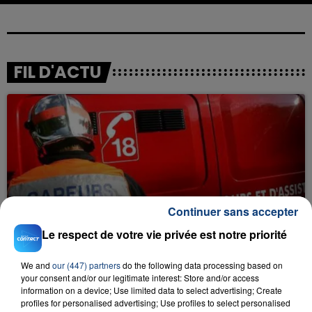
FIL D'ACTU
23 juillet 2026
Continuer sans accepter
INCENDIE MORTEL À LENS : UNE FEMME ET
Le respect de votre vie privée est notre priorité
SON BÉBÉ ENTRE LA VIE ET LA...
Un homme s'est immolé par le feu après avoir
We and
our (447) partners
do the following data processing based on
aspergé sa compagne et leur bébé de trois mois
your consent and/or our legitimate interest: Store and/or access
d'un liquide inflammable.
information on a device; Use limited data to select advertising; Create
profiles for personalised advertising; Use profiles to select personalised