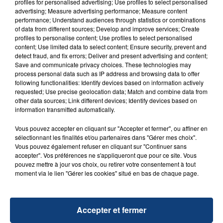
d'un liquide inflammable.
profiles for personalised advertising; Use profiles to select personalised
advertising; Measure advertising performance; Measure content
performance; Understand audiences through statistics or combinations
of data from different sources; Develop and improve services; Create
profiles to personalise content; Use profiles to select personalised
content; Use limited data to select content; Ensure security, prevent and
detect fraud, and fix errors; Deliver and present advertising and content;
Save and communicate privacy choices. These technologies may
20 juillet 2026
process personal data such as IP address and browsing data to offer
UNE ADOLESCENTE DEVANT SE FAIRE
following functionalities: Identify devices based on information actively
OPÉRER DE LA CHEVILLE RESSORT DE LA...
requested; Use precise geolocation data; Match and combine data from
La famille a porté plainte contre la clinique qui a
other data sources; Link different devices; Identify devices based on
information transmitted automatically.
reconnu sa responsabilité et présenté ses
excuses.
Vous pouvez accepter en cliquant sur "Accepter et fermer", ou affiner en
TITRES DIFFUSÉS
sélectionnant les finalités et/ou partenaires dans "Gérer mes choix".
Vous pouvez également refuser en cliquant sur "Continuer sans
accepter". Vos préférences ne s'appliqueront que pour ce site. Vous
21h33
21h33
21h29
21h29
pouvez mettre à jour vos choix, ou retirer votre consentement à tout
moment via le lien "Gérer les cookies" situé en bas de chaque page.
Accepter et fermer