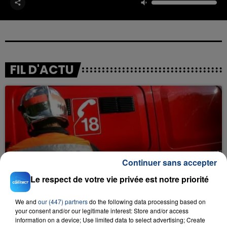
FIL D'ACTU
Continuer sans accepter
23 juillet 2026
INCENDIE MORTEL À LENS : UNE FEMME ET
Le respect de votre vie privée est notre priorité
SON BÉBÉ ENTRE LA VIE ET LA...
We and
our (447) partners
do the following data processing based on
Un homme s'est immolé par le feu après avoir
your consent and/or our legitimate interest: Store and/or access
aspergé sa compagne et leur bébé de trois mois
information on a device; Use limited data to select advertising; Create