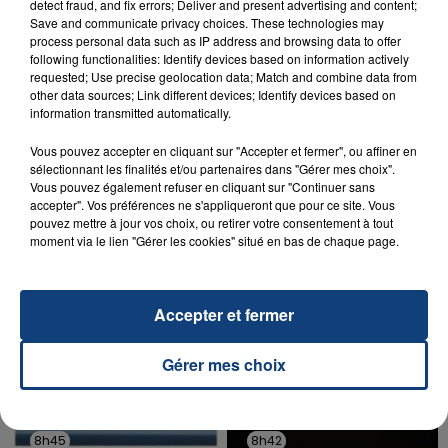
detect fraud, and fix errors; Deliver and present advertising and content;
INCENDIE MORTEL À LENS : UNE FEMME ET
Save and communicate privacy choices. These technologies may
SON BÉBÉ ENTRE LA VIE ET LA...
process personal data such as IP address and browsing data to offer
following functionalities: Identify devices based on information actively
Un homme s'est immolé par le feu après avoir
requested; Use precise geolocation data; Match and combine data from
aspergé sa compagne et leur bébé de trois mois
other data sources; Link different devices; Identify devices based on
d'un liquide inflammable.
information transmitted automatically.
Vous pouvez accepter en cliquant sur "Accepter et fermer", ou affiner en
sélectionnant les finalités et/ou partenaires dans "Gérer mes choix".
Vous pouvez également refuser en cliquant sur "Continuer sans
accepter". Vos préférences ne s'appliqueront que pour ce site. Vous
pouvez mettre à jour vos choix, ou retirer votre consentement à tout
moment via le lien "Gérer les cookies" situé en bas de chaque page.
20 juillet 2026
UNE ADOLESCENTE DEVANT SE FAIRE
OPÉRER DE LA CHEVILLE RESSORT DE LA...
Accepter et fermer
La famille a porté plainte contre la clinique qui a
reconnu sa responsabilité et présenté ses
excuses.
Gérer mes choix
TITRES DIFFUSÉS
8h45
8h45
8h42
8h42