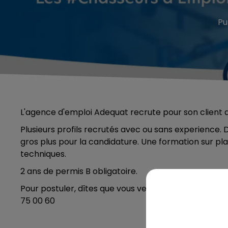
Pu
L'agence d'emploi Adequat recrute pour son client
Plusieurs profils recrutés avec ou sans experience
gros plus pour la candidature. Une formation sur pl
techniques.
2 ans de permis B obligatoire.
Pour postuler, dîtes que vous venez de la part de C
75 00 60