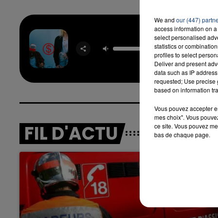
We and
our (447) partn
access information on a 
select personalised ad
Dan
statistics or combinatio
SLAYY
profiles to select person
Deliver and present adv
data such as IP address 
requested; Use precise g
based on information tra
Vous pouvez accepter en 
mes choix". Vous pouvez
FIL D'ACTU
ce site. Vous pouvez met
bas de chaque page.