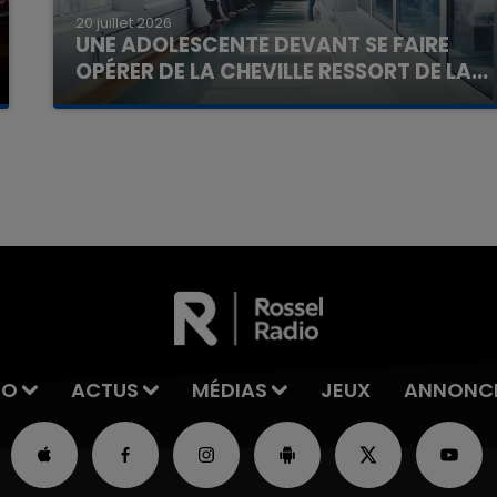
20 juillet 2026
UNE ADOLESCENTE DEVANT SE FAIRE
OPÉRER DE LA CHEVILLE RESSORT DE LA...
La famille a porté plainte contre la clinique qui a
reconnu sa responsabilité et présenté ses
7h00 - 11h00
excuses.
La Team de l'été
IO
ACTUS
MÉDIAS
JEUX
ANNONC