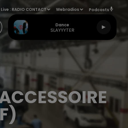
Live :
RADIO CONTACT
Webradios
Podcasts
Dance
SLAYYYTER
 ACCESSOIRE
F)