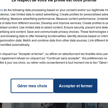
ers
do the following data processing based on your consent and/or our legitimate int
device; Use limited data to select advertising; Create profiles for personalised adver
vertising; Measure advertising performance; Measure content performance; Unders
ce
RADIO CONTACT
ns of data from different sources; Develop and improve services; Create profiles to 
YTER
alised content; Use limited data to select content; Ensure security, prevent and detect
ertising and content; Save and communicate privacy choices. These technologies
and browsing data to offer following functionalities: Identify devices based on infor
eolocation data; Match and combine data from other data sources; Link different de
nsmitted automatically.
cliquant sur "Accepter et fermer", ou affiner en sélectionnant les finalités et/ou pa
 également refuser en cliquant sur "Continuer sans accepter". Vos préférences ne 
tre à jour vos choix, ou retirer votre consentement à tout moment via le lien "Gérer 
Gérer mes choix
Accepter et fermer