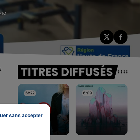
 FM
TITRES DIFFUSÉS
s.
6h22
6h22
6h19
6h19
uer sans accepter
62