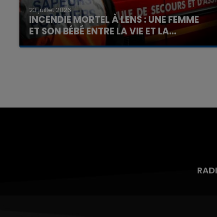
23 juillet 2026
INCENDIE MORTEL À LENS : UNE FEMME
ET SON BÉBÉ ENTRE LA VIE ET LA...
Un homme s'est immolé par le feu après avoir
aspergé sa compagne et leur bébé de trois
mois d'un liquide inflammable.
RAD