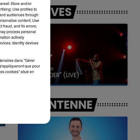
erest: Store and/or
LES LIVES
tising; Use profiles to
tand audiences through
personalise content; Use
 fraud, and fix errors;
7h00 - 11h00
 may process personal
LA TEAM DE L'ÉTÉ
mation actively
vices; Identify devices
rtenaires dans "Gérer
s'appliqueront que pour
31 janvier 2025
les cookies" situé en
GIMS "SPIDER" (LIVE)
A L'ANTENNE