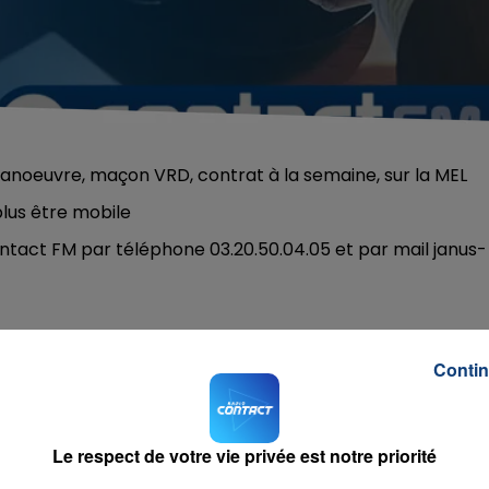
manoeuvre, maçon VRD, contrat à la semaine, sur la MEL
lus être mobile
ontact FM par téléphone 03.20.50.04.05 et par mail janus-
Contin
ula
RADIO CONTACT
MPALA
Le respect de votre vie privée est notre priorité
NIE