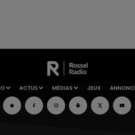
7h00 - 11h00
La Team de l'été
IO
ACTUS
MÉDIAS
JEUX
ANNONC