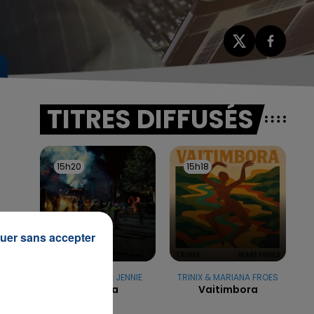
TITRES DIFFUSÉS
15h20
15h20
15h18
15h18
uer sans accepter
TAME IMPALA & JENNIE
TRINIX & MARIANA FROES
Dracula
Vaitimbora