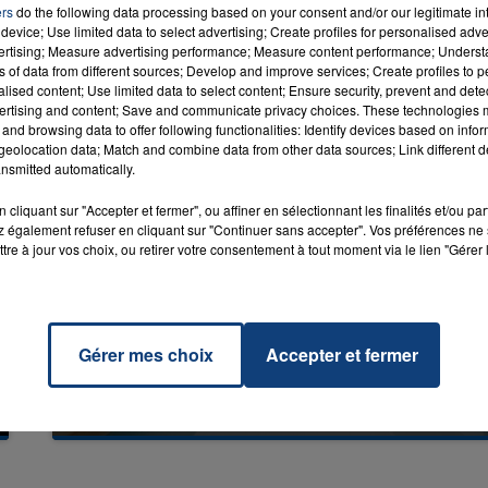
ers
do the following data processing based on your consent and/or our legitimate int
device; Use limited data to select advertising; Create profiles for personalised adver
vertising; Measure advertising performance; Measure content performance; Unders
ns of data from different sources; Develop and improve services; Create profiles to 
alised content; Use limited data to select content; Ensure security, prevent and detect
ertising and content; Save and communicate privacy choices. These technologies
and browsing data to offer following functionalities: Identify devices based on infor
eolocation data; Match and combine data from other data sources; Link different de
nsmitted automatically.
cliquant sur "Accepter et fermer", ou affiner en sélectionnant les finalités et/ou pa
 également refuser en cliquant sur "Continuer sans accepter". Vos préférences ne 
tre à jour vos choix, ou retirer votre consentement à tout moment via le lien "Gérer 
Gérer mes choix
Accepter et fermer
20 juillet 2026
UNE ADOLESCENTE DEVANT SE FAIRE
OPÉRER DE LA CHEVILLE RESSORT DE LA...
La famille a porté plainte contre la clinique qui a
reconnu sa responsabilité et présenté ses
excuses.