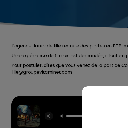
L'agence Janus de lille recrute des postes en BTP: 
Une expérience de 6 mois est demandée, il faut en p
Pour postuler, dîtes que vous venez de la part de C
lille@groupevitaminet.com
Drac
TAME I
& JEN