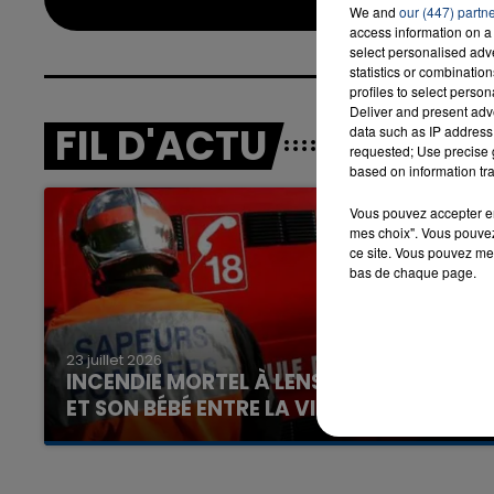
We and
our (447) partn
access information on a 
select personalised ad
statistics or combinatio
profiles to select person
Deliver and present adv
FIL D'ACTU
data such as IP address 
requested; Use precise g
based on information tra
Vous pouvez accepter en 
mes choix". Vous pouvez
ce site. Vous pouvez met
bas de chaque page.
23 juillet 2026
INCENDIE MORTEL À LENS : UNE FEMME
ET SON BÉBÉ ENTRE LA VIE ET LA...
Un homme s'est immolé par le feu après avoir
aspergé sa compagne et leur bébé de trois
mois d'un liquide inflammable.