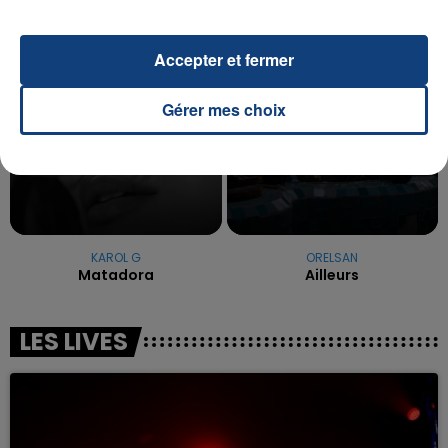
13h43
13h43
13h40
13h40
Accepter et fermer
Gérer mes choix
KAROL G
ORELSAN
Matadora
Ailleurs
LES LIVES