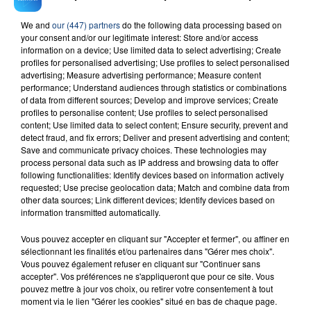
We and
our (447) partners
do the following data processing based on
your consent and/or our legitimate interest: Store and/or access
23 juillet 2026
INCENDIE MORTEL À LENS : UNE FEMME ET
information on a device; Use limited data to select advertising; Create
profiles for personalised advertising; Use profiles to select personalised
SON BÉBÉ ENTRE LA VIE ET LA...
advertising; Measure advertising performance; Measure content
Un homme s'est immolé par le feu après avoir
performance; Understand audiences through statistics or combinations
of data from different sources; Develop and improve services; Create
aspergé sa compagne et leur bébé de trois mois
profiles to personalise content; Use profiles to select personalised
d'un liquide inflammable.
content; Use limited data to select content; Ensure security, prevent and
detect fraud, and fix errors; Deliver and present advertising and content;
Save and communicate privacy choices. These technologies may
process personal data such as IP address and browsing data to offer
following functionalities: Identify devices based on information actively
requested; Use precise geolocation data; Match and combine data from
other data sources; Link different devices; Identify devices based on
20 juillet 2026
information transmitted automatically.
UNE ADOLESCENTE DEVANT SE FAIRE
Vous pouvez accepter en cliquant sur "Accepter et fermer", ou affiner en
OPÉRER DE LA CHEVILLE RESSORT DE LA...
sélectionnant les finalités et/ou partenaires dans "Gérer mes choix".
La famille a porté plainte contre la clinique qui a
Vous pouvez également refuser en cliquant sur "Continuer sans
reconnu sa responsabilité et présenté ses
accepter". Vos préférences ne s'appliqueront que pour ce site. Vous
pouvez mettre à jour vos choix, ou retirer votre consentement à tout
excuses.
TITRES DIFFUSÉS
moment via le lien "Gérer les cookies" situé en bas de chaque page.