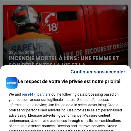
23 juillet 2026
INCENDIE MORTEL À LENS : UNE FEMME ET
SON BÉBÉ ENTRE LA VIE ET LA...
Continuer sans accepter
Un homme s'est immolé par le feu après avoir
aspergé sa compagne et leur bébé de trois mois
Le respect de votre vie privée est notre priorité
d'un liquide inflammable.
We and
our (447) partners
do the following data processing based on
your consent and/or our legitimate interest: Store and/or access
information on a device; Use limited data to select advertising; Create
profiles for personalised advertising; Use profiles to select personalised
advertising; Measure advertising performance; Measure content
performance; Understand audiences through statistics or combinations
20 juillet 2026
of data from different sources; Develop and improve services; Create
profiles to personalise content; Use profiles to select personalised