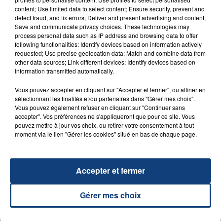
UNE ADOLESCENTE DEVANT SE FAIRE
content; Use limited data to select content; Ensure security, prevent and
OPÉRER DE LA CHEVILLE RESSORT DE LA...
detect fraud, and fix errors; Deliver and present advertising and content;
La famille a porté plainte contre la clinique qui a
Save and communicate privacy choices. These technologies may
process personal data such as IP address and browsing data to offer
reconnu sa responsabilité et présenté ses
following functionalities: Identify devices based on information actively
excuses.
TITRES DIFFUSÉS
requested; Use precise geolocation data; Match and combine data from
other data sources; Link different devices; Identify devices based on
information transmitted automatically.
18h49
18h49
18h46
18h46
Vous pouvez accepter en cliquant sur "Accepter et fermer", ou affiner en
sélectionnant les finalités et/ou partenaires dans "Gérer mes choix".
Vous pouvez également refuser en cliquant sur "Continuer sans
accepter". Vos préférences ne s'appliqueront que pour ce site. Vous
pouvez mettre à jour vos choix, ou retirer votre consentement à tout
moment via le lien "Gérer les cookies" situé en bas de chaque page.
Accepter et fermer
AYA NAKAMURA
KATSEYE
Gérer mes choix
Pookie
Animal