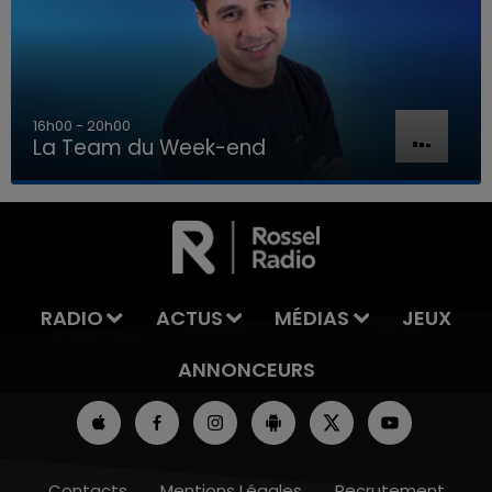
16h00 - 20h00
La Team du Week-end
00 - 20h00
7h00 
 DU WEEK-END
LA TEAM D
RADIO
ACTUS
MÉDIAS
JEUX
ANNONCEURS
Contacts
Mentions Légales
Recrutement