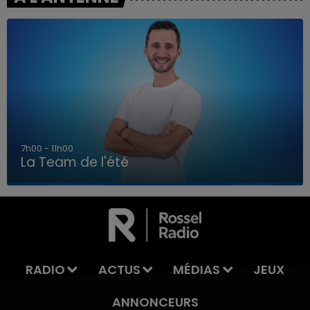
7h00 - 11h00
La Team de l'été
7h00 - 11h00
LA TEAM DE L'ÉTÉ
RADIO
ACTUS
MÉDIAS
JEUX
ANNONCEURS