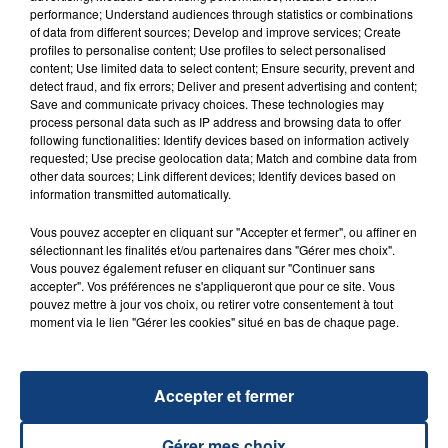
performance; Understand audiences through statistics or combinations
of data from different sources; Develop and improve services; Create
profiles to personalise content; Use profiles to select personalised
20 juillet 2026
content; Use limited data to select content; Ensure security, prevent and
UNE ADOLESCENTE DEVANT SE FAIRE
detect fraud, and fix errors; Deliver and present advertising and content;
Save and communicate privacy choices. These technologies may
OPÉRER DE LA CHEVILLE RESSORT DE LA...
process personal data such as IP address and browsing data to offer
La famille a porté plainte contre la clinique qui a
following functionalities: Identify devices based on information actively
reconnu sa responsabilité et présenté ses
requested; Use precise geolocation data; Match and combine data from
other data sources; Link different devices; Identify devices based on
excuses.
TITRES DIFFUSÉS
information transmitted automatically.
Vous pouvez accepter en cliquant sur "Accepter et fermer", ou affiner en
sélectionnant les finalités et/ou partenaires dans "Gérer mes choix".
18h31
18h31
18h28
18h28
Vous pouvez également refuser en cliquant sur "Continuer sans
accepter". Vos préférences ne s'appliqueront que pour ce site. Vous
pouvez mettre à jour vos choix, ou retirer votre consentement à tout
moment via le lien "Gérer les cookies" situé en bas de chaque page.
Accepter et fermer
Gérer mes choix