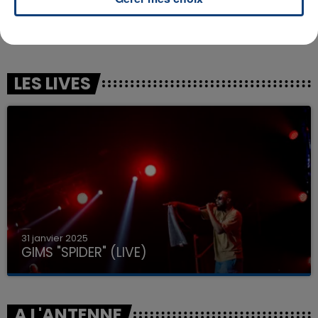
DOJA CAT
ARIANA GRANDE
Say So
Hate That I Made You Love
Me
LES LIVES
31 janvier 2025
GIMS "SPIDER" (LIVE)
A L'ANTENNE