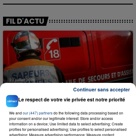
FIL D'ACTU
23 juillet 2026
INCENDIE MORTEL À LENS : UNE FEMME ET
Continuer sans accepter
SON BÉBÉ ENTRE LA VIE ET LA...
Le respect de votre vie privée est notre priorité
Un homme s'est immolé par le feu après avoir
aspergé sa compagne et leur bébé de trois mois
We and
our (447) partners
do the following data processing based on
d'un liquide inflammable.
your consent and/or our legitimate interest: Store and/or access
information on a device; Use limited data to select advertising; Create
profiles for personalised advertising; Use profiles to select personalised
advertising; Measure advertising performance; Measure content