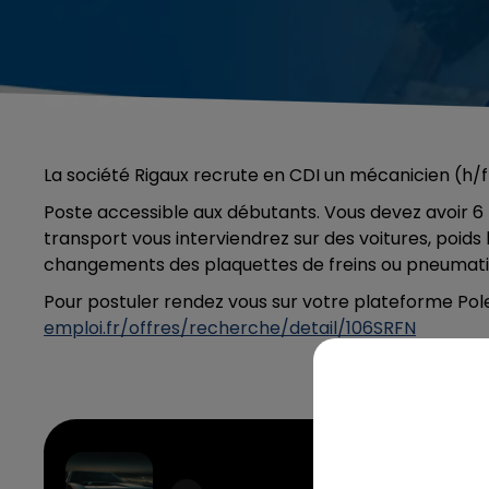
La société Rigaux recrute en CDI un mécanicien (h/
Poste accessible aux débutants. Vous devez avoir 6
transport vous interviendrez sur des voitures, poids 
changements des plaquettes de freins ou pneumatiqu
Pour postuler rendez vous sur votre plateforme Pol
emploi.fr/offres/recherche/detail/106SRFN
Wasted