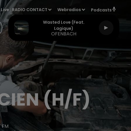
Live :
RADIO CONTACT
Webradios
Podcasts
Wasted Love (feat.
Lagique)
OFENBACH
CIEN (H/F)
T FM