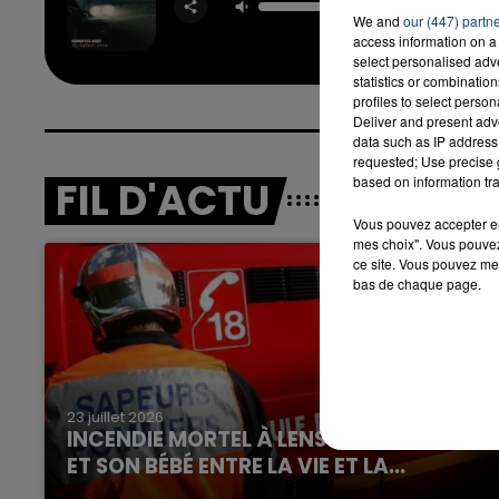
(feat. La
We and
our (447) partn
OFENB
access information on a 
select personalised ad
statistics or combinatio
profiles to select person
Deliver and present adv
data such as IP address 
requested; Use precise g
based on information tra
FIL D'ACTU
Vous pouvez accepter en 
mes choix". Vous pouvez
ce site. Vous pouvez met
bas de chaque page.
23 juillet 2026
INCENDIE MORTEL À LENS : UNE FEMME
ET SON BÉBÉ ENTRE LA VIE ET LA...
Un homme s'est immolé par le feu après avoir