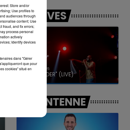
erest: Store and/or
tising; Use profiles to
LES LIVES
tand audiences through
personalise content; Use
7h00 - 11h00
 fraud, and fix errors;
LA TEAM DE L'ÉTÉ
 may process personal
mation actively
vices; Identify devices
rtenaires dans "Gérer
s'appliqueront que pour
31 janvier 2025
les cookies" situé en
GIMS "SPIDER" (LIVE)
A L'ANTENNE