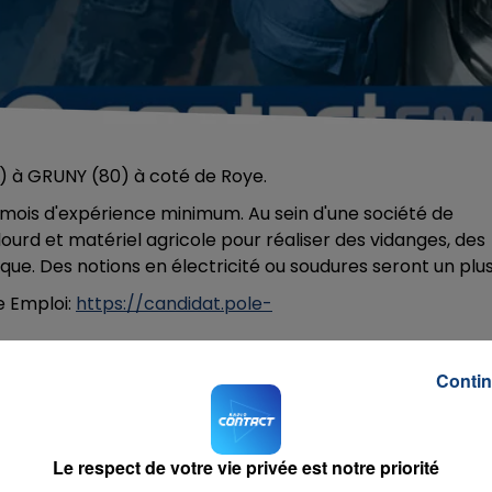
f) à GRUNY (80) à coté de Roye.
 mois d'expérience minimum. Au sein d'une société de
lourd et matériel agricole pour réaliser des vidanges, des
e. Des notions en électricité ou soudures seront un plus
e Emploi:
https://candidat.pole-
Contin
Le respect de votre vie privée est notre priorité
 Love