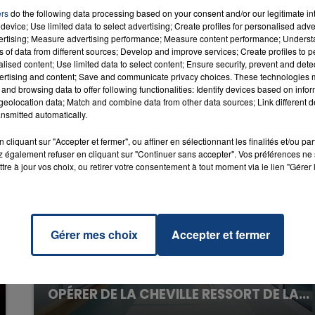
RADIO CONTACT
gique)
ers
do the following data processing based on your consent and/or our legitimate int
ACH
device; Use limited data to select advertising; Create profiles for personalised adver
vertising; Measure advertising performance; Measure content performance; Unders
ns of data from different sources; Develop and improve services; Create profiles to 
alised content; Use limited data to select content; Ensure security, prevent and detect
ertising and content; Save and communicate privacy choices. These technologies
and browsing data to offer following functionalities: Identify devices based on infor
eolocation data; Match and combine data from other data sources; Link different de
nsmitted automatically.
cliquant sur "Accepter et fermer", ou affiner en sélectionnant les finalités et/ou pa
 également refuser en cliquant sur "Continuer sans accepter". Vos préférences ne 
tre à jour vos choix, ou retirer votre consentement à tout moment via le lien "Gérer 
Gérer mes choix
Accepter et fermer
20 juillet 2026
UNE ADOLESCENTE DEVANT SE FAIRE
OPÉRER DE LA CHEVILLE RESSORT DE LA...
La famille a porté plainte contre la clinique qui a