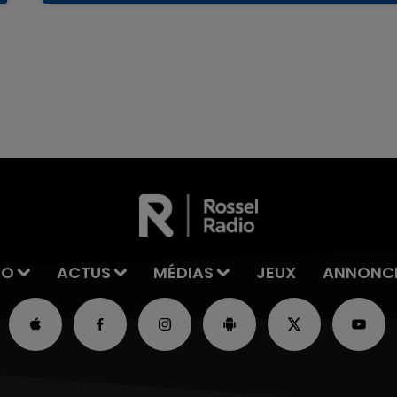
reconnu sa responsabilité et présenté ses
excuses.
7h00 - 11h00
La Team de l'été
IO
ACTUS
MÉDIAS
JEUX
ANNONC