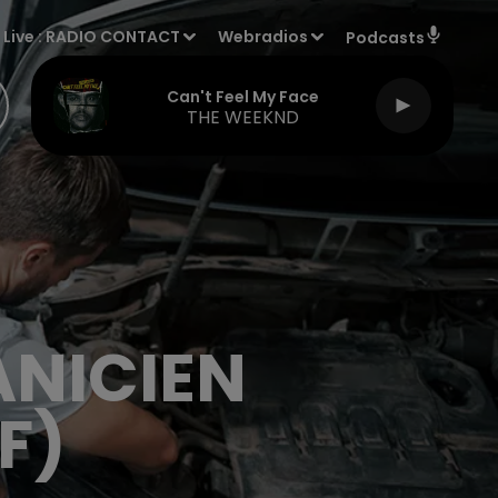
Live :
RADIO CONTACT
Webradios
Podcasts
Can't Feel My Face
THE WEEKND
ANICIEN
F)