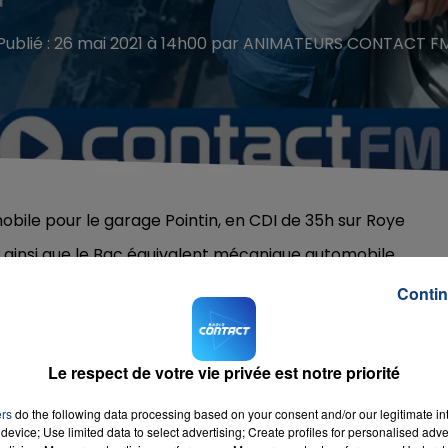
Publié : 26 mai 2021 à 14h00 par ANIMATEURS CONTACT F
ile pour le garage Pointin, en CDI de 35h sur Roye
e ainsi que le Bac équivalent mécanique automobile
Contact FM directement au Garage de Pointin à Roye
Contin
Le respect de votre vie privée est notre priorité
ers
do the following data processing based on your consent and/or our legitimate int
el My
device; Use limited data to select advertising; Create profiles for personalised adver
RADIO CONTACT
e