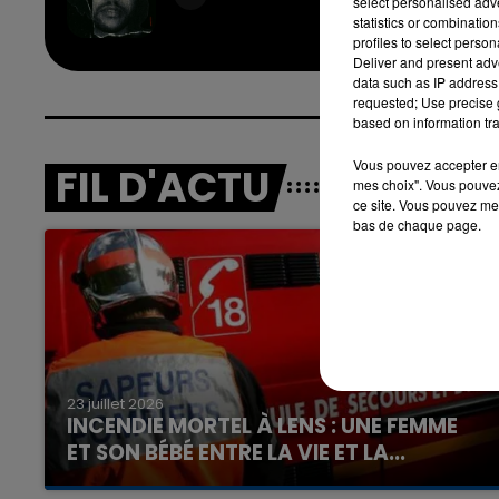
select personalised ad
THE WE
statistics or combinatio
profiles to select person
Deliver and present adv
data such as IP address 
requested; Use precise g
based on information tra
Vous pouvez accepter en 
FIL D'ACTU
mes choix". Vous pouvez
ce site. Vous pouvez met
bas de chaque page.
23 juillet 2026
INCENDIE MORTEL À LENS : UNE FEMME
ET SON BÉBÉ ENTRE LA VIE ET LA...
Un homme s'est immolé par le feu après avoir