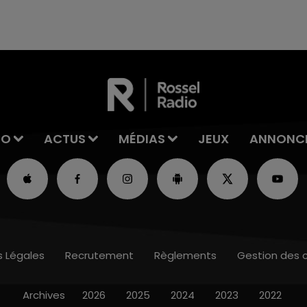
reconnu sa responsabilité et présenté ses
excuses.
IO
ACTUS
MÉDIAS
JEUX
ANNONC
s Légales
Recrutement
Règlements
Gestion des 
Archives
2026
2025
2024
2023
2022