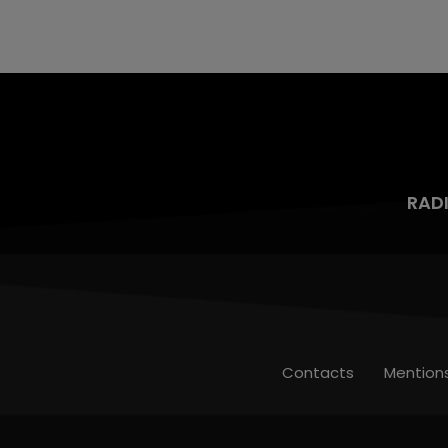
aspergé sa compagne et leur bébé de trois
mois d'un liquide inflammable.
RAD
Contacts
Mention