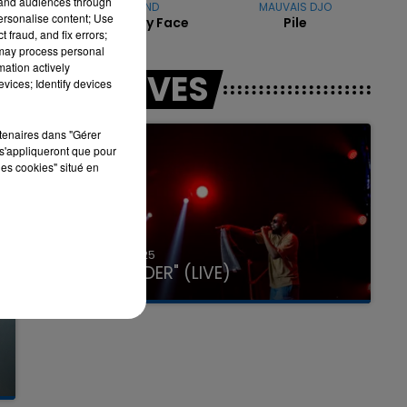
tand audiences through
THE WEEKND
MAUVAIS DJO
personalise content; Use
Can't Feel My Face
Pile
 fraud, and fix errors;
 may process personal
mation actively
LES LIVES
vices; Identify devices
rtenaires dans "Gérer
s'appliqueront que pour
les cookies" situé en
31 janvier 2025
GIMS "SPIDER" (LIVE)