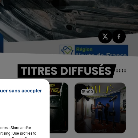
M
TITRES DIFFUSÉS
uer sans accepter
15h03
15h03
15h00
15h00
erest: Store and/or
tising; Use profiles to