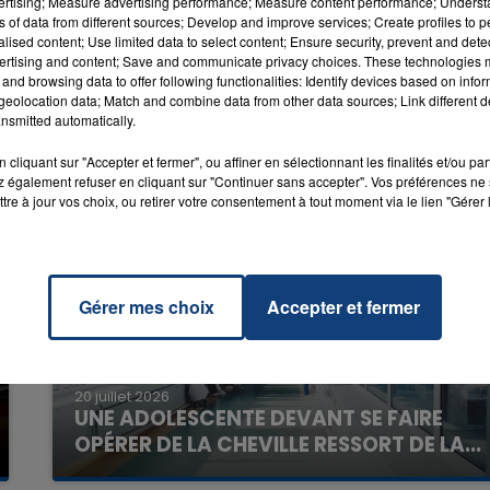
vertising; Measure advertising performance; Measure content performance; Unders
EKND
ns of data from different sources; Develop and improve services; Create profiles to 
alised content; Use limited data to select content; Ensure security, prevent and detect
ertising and content; Save and communicate privacy choices. These technologies
and browsing data to offer following functionalities: Identify devices based on infor
eolocation data; Match and combine data from other data sources; Link different de
nsmitted automatically.
cliquant sur "Accepter et fermer", ou affiner en sélectionnant les finalités et/ou pa
 également refuser en cliquant sur "Continuer sans accepter". Vos préférences ne 
tre à jour vos choix, ou retirer votre consentement à tout moment via le lien "Gérer 
Gérer mes choix
Accepter et fermer
20 juillet 2026
UNE ADOLESCENTE DEVANT SE FAIRE
OPÉRER DE LA CHEVILLE RESSORT DE LA...
La famille a porté plainte contre la clinique qui a