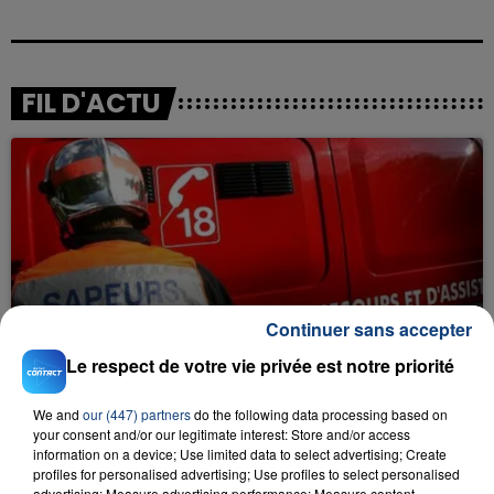
FIL D'ACTU
23 juillet 2026
Continuer sans accepter
INCENDIE MORTEL À LENS : UNE FEMME ET
SON BÉBÉ ENTRE LA VIE ET LA...
Le respect de votre vie privée est notre priorité
Un homme s'est immolé par le feu après avoir
We and
our (447) partners
do the following data processing based on
aspergé sa compagne et leur bébé de trois mois
your consent and/or our legitimate interest: Store and/or access
d'un liquide inflammable.
information on a device; Use limited data to select advertising; Create
profiles for personalised advertising; Use profiles to select personalised
advertising; Measure advertising performance; Measure content