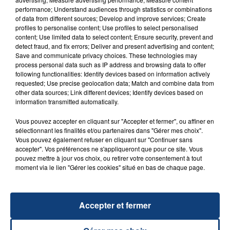
performance; Understand audiences through statistics or combinations
of data from different sources; Develop and improve services; Create
profiles to personalise content; Use profiles to select personalised
content; Use limited data to select content; Ensure security, prevent and
20 juillet 2026
detect fraud, and fix errors; Deliver and present advertising and content;
UNE ADOLESCENTE DEVANT SE FAIRE
Save and communicate privacy choices. These technologies may
process personal data such as IP address and browsing data to offer
OPÉRER DE LA CHEVILLE RESSORT DE LA...
following functionalities: Identify devices based on information actively
La famille a porté plainte contre la clinique qui a
requested; Use precise geolocation data; Match and combine data from
other data sources; Link different devices; Identify devices based on
reconnu sa responsabilité et présenté ses
information transmitted automatically.
excuses.
TITRES DIFFUSÉS
Vous pouvez accepter en cliquant sur "Accepter et fermer", ou affiner en
sélectionnant les finalités et/ou partenaires dans "Gérer mes choix".
Vous pouvez également refuser en cliquant sur "Continuer sans
4h40
4h40
4h37
4h37
accepter". Vos préférences ne s'appliqueront que pour ce site. Vous
pouvez mettre à jour vos choix, ou retirer votre consentement à tout
moment via le lien "Gérer les cookies" situé en bas de chaque page.
Accepter et fermer