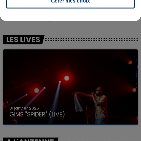
Gérer mes choix
CHARLIE PUTH FEAT. SELENA GOMEZ
ZAHO & MC SOLAAR
We Don't Talk Anymore
Comme Caroline
LES LIVES
31 janvier 2025
GIMS "SPIDER" (LIVE)