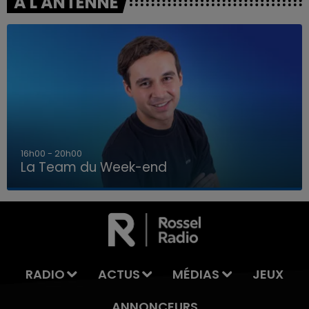
A L'ANTENNE
7h00 - 12h00
La Team du Week-end
7h00 - 12h00
LA TEAM DU WEEK-END
RADIO
ACTUS
MÉDIAS
JEUX
ANNONCEURS