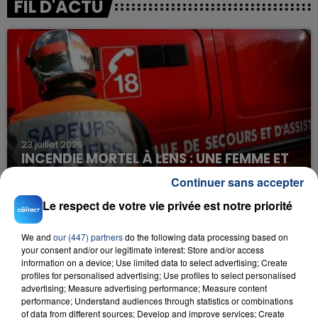
FIL D'ACTU
23 juillet 2026
INCENDIE MORTEL À LENS : UNE FEMME ET
SON BÉBÉ ENTRE LA VIE ET LA...
Continuer sans accepter
Un homme s'est immolé par le feu après avoir
Le respect de votre vie privée est notre priorité
aspergé sa compagne et leur bébé de trois mois
d'un liquide inflammable.
We and
our (447) partners
do the following data processing based on
your consent and/or our legitimate interest: Store and/or access
information on a device; Use limited data to select advertising; Create
profiles for personalised advertising; Use profiles to select personalised
advertising; Measure advertising performance; Measure content
performance; Understand audiences through statistics or combinations
of data from different sources; Develop and improve services; Create