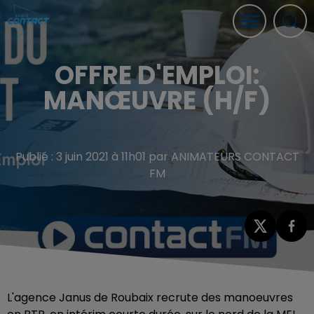
OFFRE D'EMPLOI:
MANŒUVRE (H/F)
Publié : 3 juin 2021 à 11h01 par ANIMATEURS CONTACT
FM
L'agence Janus de Roubaix recrute des manoeuvres