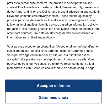
20 juillet 2026
profiles to personalise content; Use profiles to select personalised
UNE ADOLESCENTE DEVANT SE FAIRE
content; Use limited data to select content; Ensure security, prevent and
OPÉRER DE LA CHEVILLE RESSORT DE LA...
detect fraud, and fix errors; Deliver and present advertising and content;
Save and communicate privacy choices. These technologies may
La famille a porté plainte contre la clinique qui a
process personal data such as IP address and browsing data to offer
reconnu sa responsabilité et présenté ses
following functionalities: Identify devices based on information actively
requested; Use precise geolocation data; Match and combine data from
excuses.
TITRES DIFFUSÉS
other data sources; Link different devices; Identify devices based on
information transmitted automatically.
Vous pouvez accepter en cliquant sur "Accepter et fermer", ou affiner en
17h38
17h38
17h35
17h35
sélectionnant les finalités et/ou partenaires dans "Gérer mes choix".
Vous pouvez également refuser en cliquant sur "Continuer sans
accepter". Vos préférences ne s'appliqueront que pour ce site. Vous
pouvez mettre à jour vos choix, ou retirer votre consentement à tout
moment via le lien "Gérer les cookies" situé en bas de chaque page.
Accepter et fermer
Gérer mes choix
ORELSAN
OFENBACH & STARSAILOR
La Quete
Four To The Floor