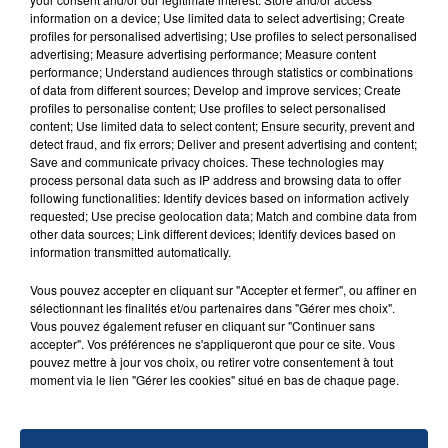
Un homme s'est immolé par le feu après avoir
information on a device; Use limited data to select advertising; Create
profiles for personalised advertising; Use profiles to select personalised
aspergé sa compagne et leur bébé de trois mois
advertising; Measure advertising performance; Measure content
d'un liquide inflammable.
performance; Understand audiences through statistics or combinations
of data from different sources; Develop and improve services; Create
profiles to personalise content; Use profiles to select personalised
content; Use limited data to select content; Ensure security, prevent and
detect fraud, and fix errors; Deliver and present advertising and content;
Save and communicate privacy choices. These technologies may
process personal data such as IP address and browsing data to offer
20 juillet 2026
following functionalities: Identify devices based on information actively
UNE ADOLESCENTE DEVANT SE FAIRE
requested; Use precise geolocation data; Match and combine data from
other data sources; Link different devices; Identify devices based on
OPÉRER DE LA CHEVILLE RESSORT DE LA...
information transmitted automatically.
La famille a porté plainte contre la clinique qui a
reconnu sa responsabilité et présenté ses
Vous pouvez accepter en cliquant sur "Accepter et fermer", ou affiner en
sélectionnant les finalités et/ou partenaires dans "Gérer mes choix".
excuses.
TITRES DIFFUSÉS
Vous pouvez également refuser en cliquant sur "Continuer sans
accepter". Vos préférences ne s'appliqueront que pour ce site. Vous
pouvez mettre à jour vos choix, ou retirer votre consentement à tout
moment via le lien "Gérer les cookies" situé en bas de chaque page.
5h07
5h07
5h03
5h03