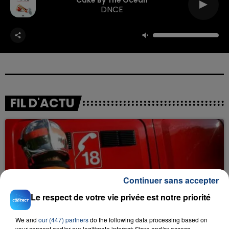
Cake By The Ocean
DNCE
FIL D'ACTU
Continuer sans accepter
Le respect de votre vie privée est notre priorité
23 juillet 2026
INCENDIE MORTEL À LENS : UNE FEMME ET
We and
our (447) partners
do the following data processing based on
SON BÉBÉ ENTRE LA VIE ET LA...
your consent and/or our legitimate interest: Store and/or access