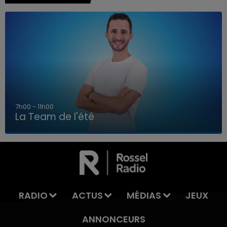
7h00 - 11h00
La Team de l'été
7h00 - 11h00
LA TEAM DE L'ÉTÉ
RADIO
ACTUS
MÉDIAS
JEUX
ANNONCEURS