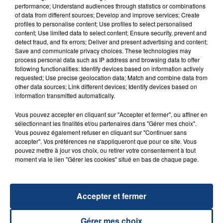
performance; Understand audiences through statistics or combinations
of data from different sources; Develop and improve services; Create
profiles to personalise content; Use profiles to select personalised
content; Use limited data to select content; Ensure security, prevent and
20 juillet 2026
detect fraud, and fix errors; Deliver and present advertising and content;
UNE ADOLESCENTE DEVANT SE FAIRE
Save and communicate privacy choices. These technologies may
OPÉRER DE LA CHEVILLE RESSORT DE LA...
process personal data such as IP address and browsing data to offer
following functionalities: Identify devices based on information actively
La famille a porté plainte contre la clinique qui a
requested; Use precise geolocation data; Match and combine data from
reconnu sa responsabilité et présenté ses
other data sources; Link different devices; Identify devices based on
information transmitted automatically.
excuses.
TITRES DIFFUSÉS
Vous pouvez accepter en cliquant sur "Accepter et fermer", ou affiner en
sélectionnant les finalités et/ou partenaires dans "Gérer mes choix".
Vous pouvez également refuser en cliquant sur "Continuer sans
15h32
15h32
15h29
15h29
accepter". Vos préférences ne s'appliqueront que pour ce site. Vous
pouvez mettre à jour vos choix, ou retirer votre consentement à tout
moment via le lien "Gérer les cookies" situé en bas de chaque page.
Accepter et fermer
Gérer mes choix