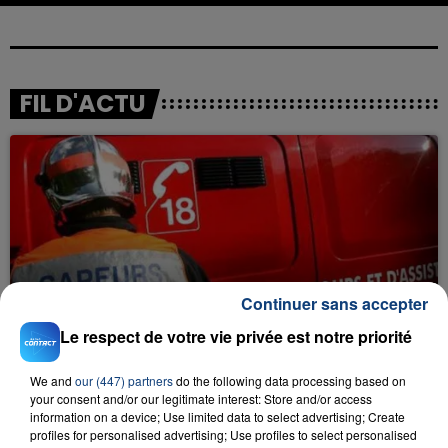
FIL D'ACTU
23 juillet 2026
Continuer sans accepter
INCENDIE MORTEL À LENS : UNE FEMME ET
Le respect de votre vie privée est notre priorité
SON BÉBÉ ENTRE LA VIE ET LA...
Un homme s'est immolé par le feu après avoir
We and
our (447) partners
do the following data processing based on
aspergé sa compagne et leur bébé de trois mois
your consent and/or our legitimate interest: Store and/or access
d'un liquide inflammable.
information on a device; Use limited data to select advertising; Create
profiles for personalised advertising; Use profiles to select personalised