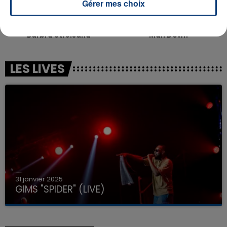
Gérer mes choix
DUCK SAUCE
RIHANNA
Barbra Streisand
Man Down
LES LIVES
31 janvier 2025
GIMS "SPIDER" (LIVE)