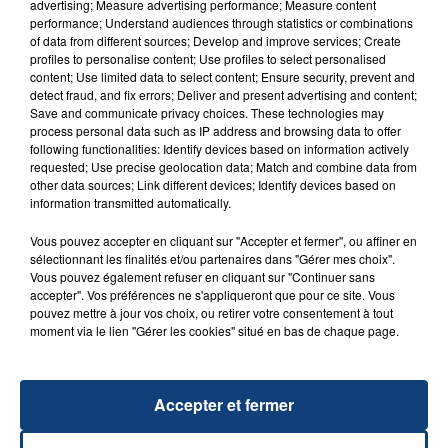
advertising; Measure advertising performance; Measure content
performance; Understand audiences through statistics or combinations
of data from different sources; Develop and improve services; Create
profiles to personalise content; Use profiles to select personalised
content; Use limited data to select content; Ensure security, prevent and
detect fraud, and fix errors; Deliver and present advertising and content;
20 juillet 2026
Save and communicate privacy choices. These technologies may
UNE ADOLESCENTE DEVANT SE FAIRE
process personal data such as IP address and browsing data to offer
OPÉRER DE LA CHEVILLE RESSORT DE LA...
following functionalities: Identify devices based on information actively
La famille a porté plainte contre la clinique qui a
requested; Use precise geolocation data; Match and combine data from
other data sources; Link different devices; Identify devices based on
reconnu sa responsabilité et présenté ses
information transmitted automatically.
excuses.
TITRES DIFFUSÉS
Vous pouvez accepter en cliquant sur "Accepter et fermer", ou affiner en
sélectionnant les finalités et/ou partenaires dans "Gérer mes choix".
Vous pouvez également refuser en cliquant sur "Continuer sans
accepter". Vos préférences ne s'appliqueront que pour ce site. Vous
20h10
20h10
20h06
20h06
pouvez mettre à jour vos choix, ou retirer votre consentement à tout
moment via le lien "Gérer les cookies" situé en bas de chaque page.
Accepter et fermer