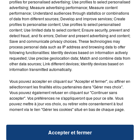
d'un liquide inflammable.
profiles for personalised advertising; Use profiles to select personalised
advertising; Measure advertising performance; Measure content
performance; Understand audiences through statistics or combinations
of data from different sources; Develop and improve services; Create
profiles to personalise content; Use profiles to select personalised
content; Use limited data to select content; Ensure security, prevent and
detect fraud, and fix errors; Deliver and present advertising and content;
Save and communicate privacy choices. These technologies may
20 juillet 2026
process personal data such as IP address and browsing data to offer
UNE ADOLESCENTE DEVANT SE FAIRE
following functionalities: Identify devices based on information actively
OPÉRER DE LA CHEVILLE RESSORT DE LA...
requested; Use precise geolocation data; Match and combine data from
other data sources; Link different devices; Identify devices based on
La famille a porté plainte contre la clinique qui a
information transmitted automatically.
reconnu sa responsabilité et présenté ses
excuses.
Vous pouvez accepter en cliquant sur "Accepter et fermer", ou affiner en
TITRES DIFFUSÉS
sélectionnant les finalités et/ou partenaires dans "Gérer mes choix".
Vous pouvez également refuser en cliquant sur "Continuer sans
accepter". Vos préférences ne s'appliqueront que pour ce site. Vous
pouvez mettre à jour vos choix, ou retirer votre consentement à tout
13h31
13h31
13h28
13h28
moment via le lien "Gérer les cookies" situé en bas de chaque page.
Accepter et fermer