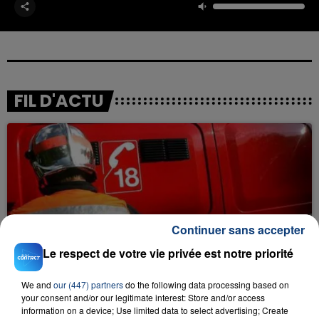
FIL D'ACTU
Continuer sans accepter
23 juillet 2026
INCENDIE MORTEL À LENS : UNE FEMME ET
Le respect de votre vie privée est notre priorité
SON BÉBÉ ENTRE LA VIE ET LA...
We and
our (447) partners
do the following data processing based on
Un homme s'est immolé par le feu après avoir
your consent and/or our legitimate interest: Store and/or access
aspergé sa compagne et leur bébé de trois mois
information on a device; Use limited data to select advertising; Create