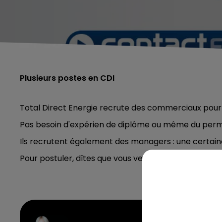
Plusieurs postes en CDI
Total Direct Energie recrute des commerciaux pour l
Pas besoin d'expérien de diplôme ou même du perm
Ils recrutent également des managers : une certai
Pour postuler, dîtes que vous venez de la part de C