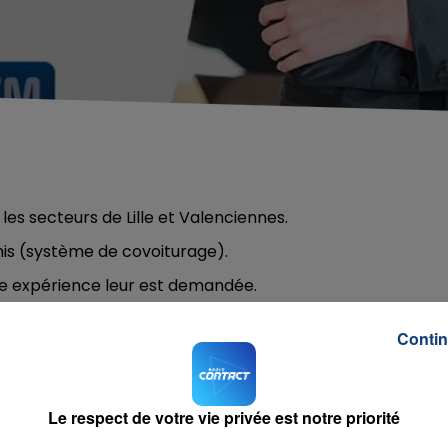
es secteurs de Lille et Valenciennes.
is (système de covoiturage).
ne expérience leur est demandée.
ontact FM :
morganetotaldirectenergie@gmail.com
Contin
Le respect de votre vie privée est notre priorité