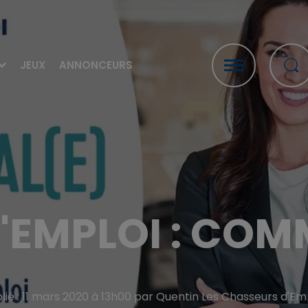
JEUX
ANNONCEURS
'EMPLOI : CO
lié : 11 mars 2020 à 13h00 par Quentin Les Chasseurs d'Em