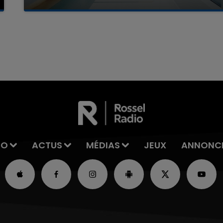
La famille a porté plainte contre la clinique qui a
reconnu sa responsabilité et présenté ses
excuses.
16h00 - 20h00
La Team du Week-end
IO
ACTUS
MÉDIAS
JEUX
ANNONC