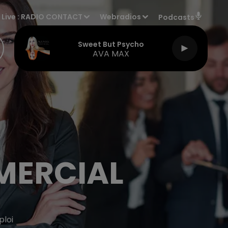
Live :
RADIO CONTACT
Webradios
Podcasts
Sweet But Psycho
AVA MAX
MMERCIAL
ploi