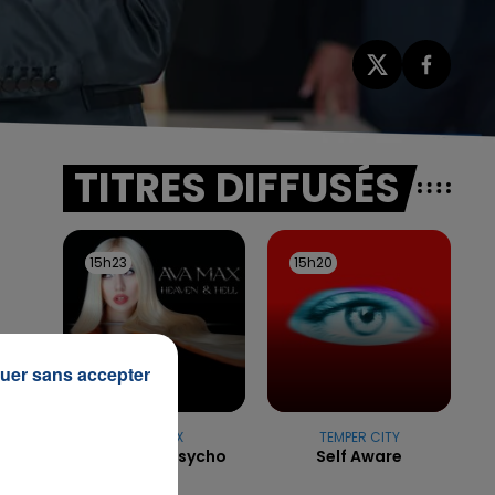
TITRES DIFFUSÉS
15h23
15h23
15h20
15h20
uer sans accepter
AVA MAX
TEMPER CITY
Sweet But Psycho
Self Aware