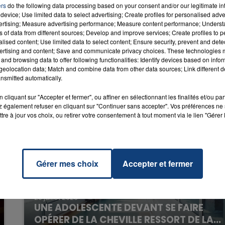
 But
ers
do the following data processing based on your consent and/or our legitimate int
RADIO CONTACT
ho
device; Use limited data to select advertising; Create profiles for personalised adver
MAX
vertising; Measure advertising performance; Measure content performance; Unders
ns of data from different sources; Develop and improve services; Create profiles to 
16h00 - 20h00
alised content; Use limited data to select content; Ensure security, prevent and detect
LA TEAM DU WEEK-END
ertising and content; Save and communicate privacy choices. These technologies
and browsing data to offer following functionalities: Identify devices based on infor
eolocation data; Match and combine data from other data sources; Link different de
nsmitted automatically.
cliquant sur "Accepter et fermer", ou affiner en sélectionnant les finalités et/ou pa
 également refuser en cliquant sur "Continuer sans accepter". Vos préférences ne 
tre à jour vos choix, ou retirer votre consentement à tout moment via le lien "Gérer 
Gérer mes choix
Accepter et fermer
20 juillet 2026
UNE ADOLESCENTE DEVANT SE FAIRE
OPÉRER DE LA CHEVILLE RESSORT DE LA...