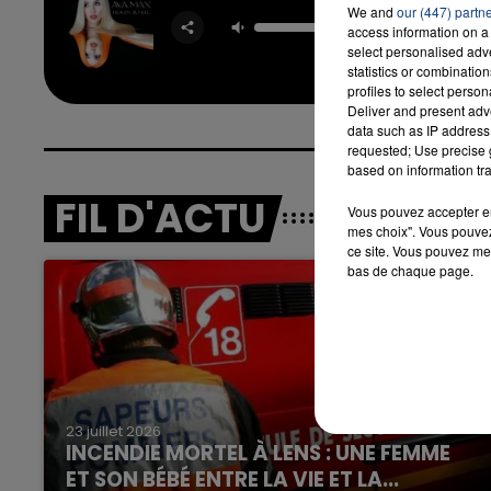
Sweet
We and
our (447) partn
Psyc
access information on a 
AVA 
select personalised ad
statistics or combinatio
7h00 - 12h00
profiles to select person
LA TEAM DU WEEK-END
Deliver and present adv
data such as IP address 
requested; Use precise g
based on information tra
FIL D'ACTU
Vous pouvez accepter en 
mes choix". Vous pouvez
ce site. Vous pouvez met
bas de chaque page.
23 juillet 2026
INCENDIE MORTEL À LENS : UNE FEMME
ET SON BÉBÉ ENTRE LA VIE ET LA...