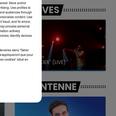
erest: Store and/or
LES LIVES
tising; Use profiles to
tand audiences through
personalise content; Use
7h00 - 12h00
 fraud, and fix errors;
LA TEAM DU WEEK-END
 may process personal
mation actively
vices; Identify devices
rtenaires dans "Gérer
s'appliqueront que pour
31 janvier 2025
les cookies" situé en
GIMS "SPIDER" (LIVE)
A L'ANTENNE