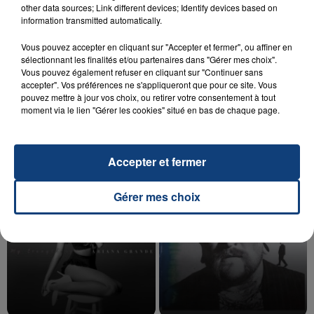
other data sources; Link different devices; Identify devices based on
information transmitted automatically.
Vous pouvez accepter en cliquant sur "Accepter et fermer", ou affiner en
20 juillet 2026
sélectionnant les finalités et/ou partenaires dans "Gérer mes choix".
UNE ADOLESCENTE DEVANT SE FAIRE
Vous pouvez également refuser en cliquant sur "Continuer sans
OPÉRER DE LA CHEVILLE RESSORT DE LA...
accepter". Vos préférences ne s'appliqueront que pour ce site. Vous
pouvez mettre à jour vos choix, ou retirer votre consentement à tout
La famille a porté plainte contre la clinique qui a
moment via le lien "Gérer les cookies" situé en bas de chaque page.
reconnu sa responsabilité et présenté ses
excuses.
TITRES DIFFUSÉS
Accepter et fermer
13h20
13h20
13h17
13h17
Gérer mes choix