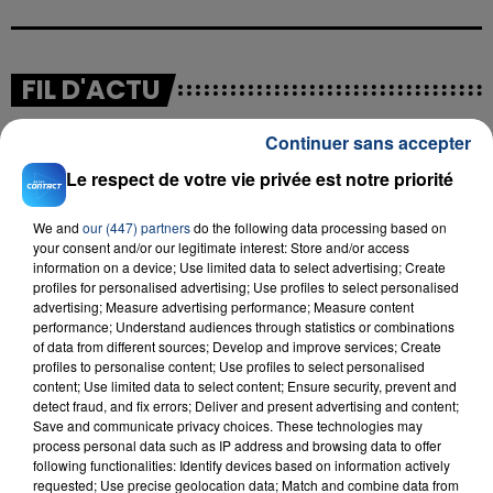
FIL D'ACTU
Continuer sans accepter
Le respect de votre vie privée est notre priorité
We and
our (447) partners
do the following data processing based on
your consent and/or our legitimate interest: Store and/or access
information on a device; Use limited data to select advertising; Create
profiles for personalised advertising; Use profiles to select personalised
23 juillet 2026
advertising; Measure advertising performance; Measure content
INCENDIE MORTEL À LENS : UNE FEMME ET
performance; Understand audiences through statistics or combinations
of data from different sources; Develop and improve services; Create
SON BÉBÉ ENTRE LA VIE ET LA...
profiles to personalise content; Use profiles to select personalised
Un homme s'est immolé par le feu après avoir
content; Use limited data to select content; Ensure security, prevent and
aspergé sa compagne et leur bébé de trois mois
detect fraud, and fix errors; Deliver and present advertising and content;
Save and communicate privacy choices. These technologies may
d'un liquide inflammable.
process personal data such as IP address and browsing data to offer
following functionalities: Identify devices based on information actively
requested; Use precise geolocation data; Match and combine data from