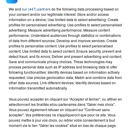
We and
our (447) partners
do the following data processing based on
23 juillet 2026
your consent and/or our legitimate interest: Store and/or access
INCENDIE MORTEL À LENS : UNE FEMME ET
information on a device; Use limited data to select advertising; Create
profiles for personalised advertising; Use profiles to select personalised
SON BÉBÉ ENTRE LA VIE ET LA...
advertising; Measure advertising performance; Measure content
Un homme s'est immolé par le feu après avoir
performance; Understand audiences through statistics or combinations
aspergé sa compagne et leur bébé de trois mois
of data from different sources; Develop and improve services; Create
profiles to personalise content; Use profiles to select personalised
d'un liquide inflammable.
content; Use limited data to select content; Ensure security, prevent and
detect fraud, and fix errors; Deliver and present advertising and content;
Save and communicate privacy choices. These technologies may
process personal data such as IP address and browsing data to offer
following functionalities: Identify devices based on information actively
requested; Use precise geolocation data; Match and combine data from
other data sources; Link different devices; Identify devices based on
20 juillet 2026
information transmitted automatically.
UNE ADOLESCENTE DEVANT SE FAIRE
OPÉRER DE LA CHEVILLE RESSORT DE LA...
Vous pouvez accepter en cliquant sur "Accepter et fermer", ou affiner en
sélectionnant les finalités et/ou partenaires dans "Gérer mes choix".
La famille a porté plainte contre la clinique qui a
Vous pouvez également refuser en cliquant sur "Continuer sans
reconnu sa responsabilité et présenté ses
accepter". Vos préférences ne s'appliqueront que pour ce site. Vous
excuses.
pouvez mettre à jour vos choix, ou retirer votre consentement à tout
TITRES DIFFUSÉS
moment via le lien "Gérer les cookies" situé en bas de chaque page.