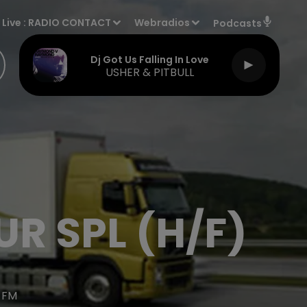
Live :
RADIO CONTACT
Webradios
Podcasts
Dj Got Us Falling In Love
USHER & PITBULL
UR SPL (H/F)
 FM