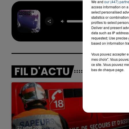
We and
our (447) partn
access information on a 
select personalised ad
Dj Got
statistics or combinatio
Falling I
profiles to select person
USHE
Deliver and present adv
PITB
data such as IP address 
requested; Use precise g
based on information tra
Vous pouvez accepter en 
mes choix". Vous pouvez
ce site. Vous pouvez met
FIL D'ACTU
bas de chaque page.
23 juillet 2026