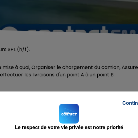
rs SPL (h/f).
 mise à quai, Organiser le chargement du camion, Assure
ffectuer les livraisons d'un point A à un point B.
ontact FM:
aulnoye@startpeople.fr
Contin
ple.fr/offre-emploi/maubeuge/chauffeur-spl-h-
Le respect de votre vie privée est notre priorité