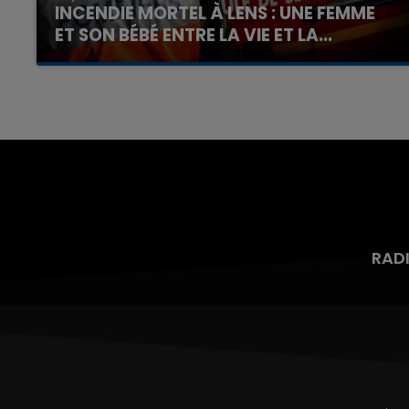
INCENDIE MORTEL À LENS : UNE FEMME
ET SON BÉBÉ ENTRE LA VIE ET LA...
Un homme s'est immolé par le feu après avoir
aspergé sa compagne et leur bébé de trois
mois d'un liquide inflammable.
RAD