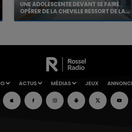
UNE ADOLESCENTE DEVANT SE FAIRE
OPÉRER DE LA CHEVILLE RESSORT DE LA...
La famille a porté plainte contre la clinique qui a
reconnu sa responsabilité et présenté ses
excuses.
IO
ACTUS
MÉDIAS
JEUX
ANNONC