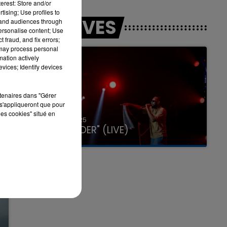
erest: Store and/or
tising; Use profiles to
LES LIVES
tand audiences through
personalise content; Use
 fraud, and fix errors;
 may process personal
mation actively
vices; Identify devices
rtenaires dans "Gérer
s'appliqueront que pour
les cookies" situé en
31 janvier 2025
GIMS "SPIDER" (LIVE)