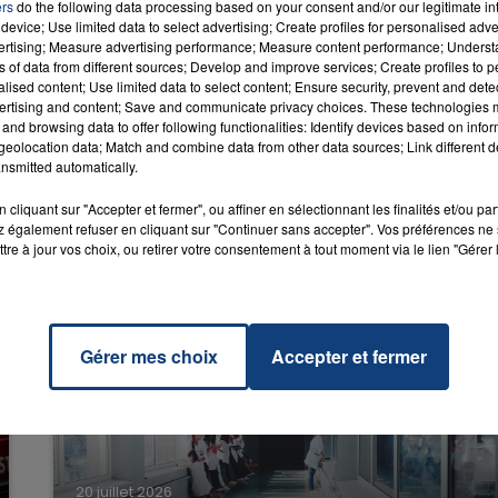
ers
do the following data processing based on your consent and/or our legitimate int
device; Use limited data to select advertising; Create profiles for personalised adver
vertising; Measure advertising performance; Measure content performance; Unders
 Us
ns of data from different sources; Develop and improve services; Create profiles to 
RADIO CONTACT
n Love
alised content; Use limited data to select content; Ensure security, prevent and detect
R &
ertising and content; Save and communicate privacy choices. These technologies
ULL
and browsing data to offer following functionalities: Identify devices based on infor
eolocation data; Match and combine data from other data sources; Link different de
nsmitted automatically.
cliquant sur "Accepter et fermer", ou affiner en sélectionnant les finalités et/ou pa
 également refuser en cliquant sur "Continuer sans accepter". Vos préférences ne 
tre à jour vos choix, ou retirer votre consentement à tout moment via le lien "Gérer 
Gérer mes choix
Accepter et fermer
20 juillet 2026