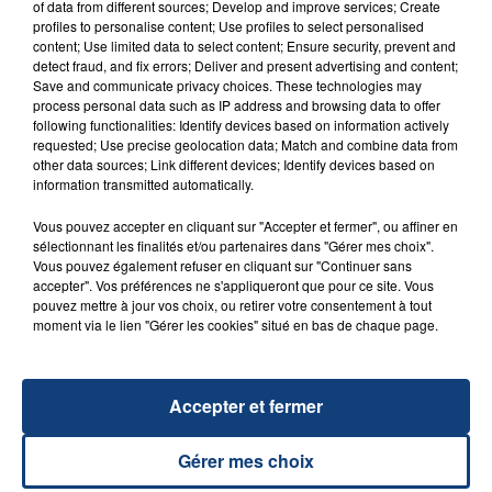
of data from different sources; Develop and improve services; Create
profiles to personalise content; Use profiles to select personalised
20 juillet 2026
content; Use limited data to select content; Ensure security, prevent and
UNE ADOLESCENTE DEVANT SE FAIRE
detect fraud, and fix errors; Deliver and present advertising and content;
OPÉRER DE LA CHEVILLE RESSORT DE LA...
Save and communicate privacy choices. These technologies may
process personal data such as IP address and browsing data to offer
La famille a porté plainte contre la clinique qui a
following functionalities: Identify devices based on information actively
reconnu sa responsabilité et présenté ses
requested; Use precise geolocation data; Match and combine data from
excuses.
other data sources; Link different devices; Identify devices based on
TITRES DIFFUSÉS
information transmitted automatically.
Vous pouvez accepter en cliquant sur "Accepter et fermer", ou affiner en
sélectionnant les finalités et/ou partenaires dans "Gérer mes choix".
23h31
23h31
23h28
23h28
Vous pouvez également refuser en cliquant sur "Continuer sans
accepter". Vos préférences ne s'appliqueront que pour ce site. Vous
pouvez mettre à jour vos choix, ou retirer votre consentement à tout
moment via le lien "Gérer les cookies" situé en bas de chaque page.
Accepter et fermer
Gérer mes choix
JONAS BROTHERS
ANOTR & 54 ULTRA
Sucker
Talk To You