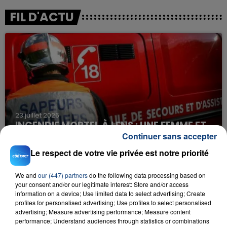
FIL D'ACTU
23 juillet 2026
INCENDIE MORTEL À LENS : UNE FEMME ET
Continuer sans accepter
SON BÉBÉ ENTRE LA VIE ET LA...
Un homme s'est immolé par le feu après avoir
Le respect de votre vie privée est notre priorité
aspergé sa compagne et leur bébé de trois mois
d'un liquide inflammable.
We and
our (447) partners
do the following data processing based on
your consent and/or our legitimate interest: Store and/or access
information on a device; Use limited data to select advertising; Create
profiles for personalised advertising; Use profiles to select personalised
advertising; Measure advertising performance; Measure content
performance; Understand audiences through statistics or combinations