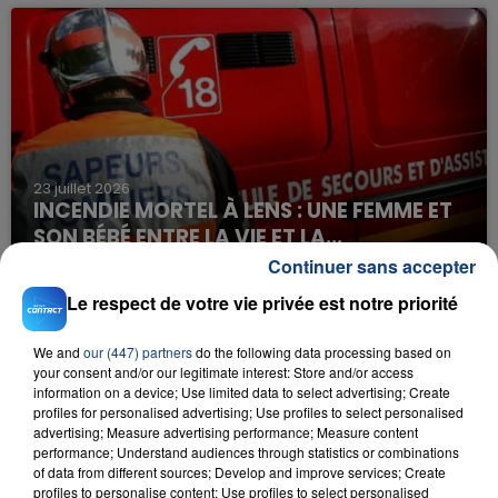
23 juillet 2026
INCENDIE MORTEL À LENS : UNE FEMME ET
SON BÉBÉ ENTRE LA VIE ET LA...
Un homme s'est immolé par le feu après avoir
Continuer sans accepter
aspergé sa compagne et leur bébé de trois mois
Le respect de votre vie privée est notre priorité
d'un liquide inflammable.
We and
our (447) partners
do the following data processing based on
your consent and/or our legitimate interest: Store and/or access
information on a device; Use limited data to select advertising; Create
profiles for personalised advertising; Use profiles to select personalised
advertising; Measure advertising performance; Measure content
performance; Understand audiences through statistics or combinations
20 juillet 2026
of data from different sources; Develop and improve services; Create
UNE ADOLESCENTE DEVANT SE FAIRE
profiles to personalise content; Use profiles to select personalised