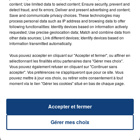
OPÉRER DE LA CHEVILLE RESSORT DE LA...
content; Use limited data to select content; Ensure security, prevent and
detect fraud, and fix errors; Deliver and present advertising and content;
La famille a porté plainte contre la clinique qui a
Save and communicate privacy choices. These technologies may
reconnu sa responsabilité et présenté ses
process personal data such as IP address and browsing data to offer
following functionalities: Identify devices based on information actively
excuses.
TITRES DIFFUSÉS
requested; Use precise geolocation data; Match and combine data from
other data sources; Link different devices; Identify devices based on
information transmitted automatically.
18h26
18h26
18h23
18h23
Vous pouvez accepter en cliquant sur "Accepter et fermer", ou affiner en
sélectionnant les finalités et/ou partenaires dans "Gérer mes choix".
Vous pouvez également refuser en cliquant sur "Continuer sans
accepter". Vos préférences ne s'appliqueront que pour ce site. Vous
pouvez mettre à jour vos choix, ou retirer votre consentement à tout
moment via le lien "Gérer les cookies" situé en bas de chaque page.
Accepter et fermer
SABRINA CARPENTER
ANGELE & JUSTICE
Espresso
What You Want
Gérer mes choix