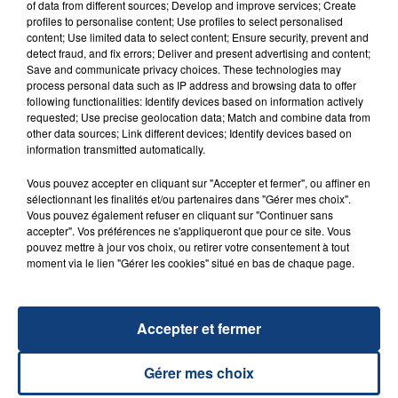
of data from different sources; Develop and improve services; Create
profiles to personalise content; Use profiles to select personalised
20 juillet 2026
content; Use limited data to select content; Ensure security, prevent and
UNE ADOLESCENTE DEVANT SE FAIRE
detect fraud, and fix errors; Deliver and present advertising and content;
OPÉRER DE LA CHEVILLE RESSORT DE LA...
Save and communicate privacy choices. These technologies may
process personal data such as IP address and browsing data to offer
La famille a porté plainte contre la clinique qui a
following functionalities: Identify devices based on information actively
reconnu sa responsabilité et présenté ses
requested; Use precise geolocation data; Match and combine data from
excuses.
other data sources; Link different devices; Identify devices based on
TITRES DIFFUSÉS
information transmitted automatically.
Vous pouvez accepter en cliquant sur "Accepter et fermer", ou affiner en
sélectionnant les finalités et/ou partenaires dans "Gérer mes choix".
19h15
19h15
19h13
19h13
Vous pouvez également refuser en cliquant sur "Continuer sans
accepter". Vos préférences ne s'appliqueront que pour ce site. Vous
pouvez mettre à jour vos choix, ou retirer votre consentement à tout
moment via le lien "Gérer les cookies" situé en bas de chaque page.
Accepter et fermer
Gérer mes choix
MAUVAIS DJO
RAVYN LENAE
Pile
Love Me Not