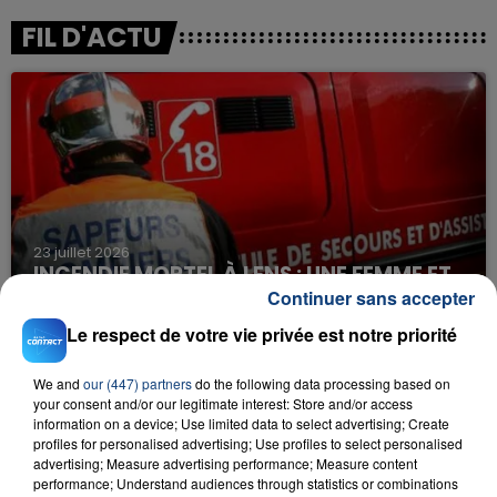
FIL D'ACTU
23 juillet 2026
INCENDIE MORTEL À LENS : UNE FEMME ET
Continuer sans accepter
SON BÉBÉ ENTRE LA VIE ET LA...
Un homme s'est immolé par le feu après avoir
Le respect de votre vie privée est notre priorité
aspergé sa compagne et leur bébé de trois mois
d'un liquide inflammable.
We and
our (447) partners
do the following data processing based on
your consent and/or our legitimate interest: Store and/or access
information on a device; Use limited data to select advertising; Create
profiles for personalised advertising; Use profiles to select personalised
advertising; Measure advertising performance; Measure content
performance; Understand audiences through statistics or combinations