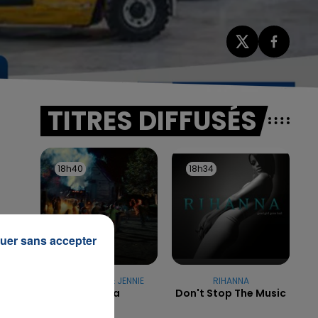
TITRES DIFFUSÉS
18h40
18h40
18h34
18h34
uer sans accepter
TAME IMPALA & JENNIE
RIHANNA
Dracula
Don't Stop The Music