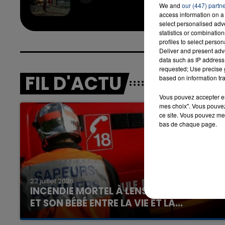
& JEN
We and
our (447) partn
access information on a 
select personalised ad
statistics or combinatio
profiles to select person
16h00 - 20h00
Deliver and present adv
LA TEAM DU WEEK-END
data such as IP address 
requested; Use precise g
FIL D'ACTU
based on information tra
Vous pouvez accepter en 
mes choix". Vous pouvez
ce site. Vous pouvez met
bas de chaque page.
23 juillet 2026
INCENDIE MORTEL À LENS : UNE FEMME
ET SON BÉBÉ ENTRE LA VIE ET LA...
Un homme s'est immolé par le feu après avoir