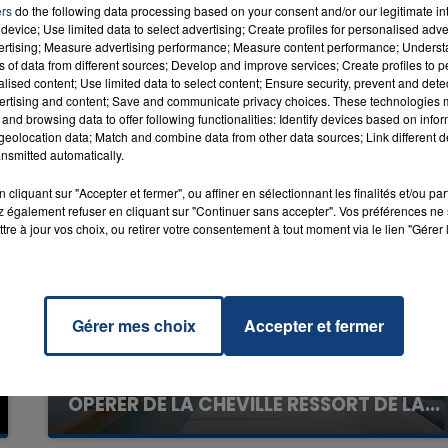
NIE
ers
do the following data processing based on your consent and/or our legitimate int
device; Use limited data to select advertising; Create profiles for personalised adver
vertising; Measure advertising performance; Measure content performance; Unders
ns of data from different sources; Develop and improve services; Create profiles to 
alised content; Use limited data to select content; Ensure security, prevent and detect
7h00 - 12h00
ertising and content; Save and communicate privacy choices. These technologies
LA TEAM DU WEEK-END
and browsing data to offer following functionalities: Identify devices based on infor
eolocation data; Match and combine data from other data sources; Link different de
nsmitted automatically.
cliquant sur "Accepter et fermer", ou affiner en sélectionnant les finalités et/ou pa
 également refuser en cliquant sur "Continuer sans accepter". Vos préférences ne 
tre à jour vos choix, ou retirer votre consentement à tout moment via le lien "Gérer 
Gérer mes choix
Accepter et fermer
20 juillet 2026
UNE ADOLESCENTE DEVANT SE FAIRE
OPÉRER DE LA CHEVILLE RESSORT DE LA...
La famille a porté plainte contre la clinique qui a