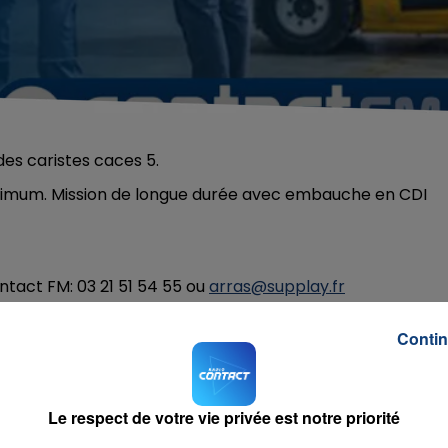
des caristes caces 5.
inimum. Mission de longue durée avec embauche en CDI
ntact FM: 03 21 51 54 55 ou
arras@supplay.fr
Contin
Le respect de votre vie privée est notre priorité
ula
RADIO CONTACT
MPALA