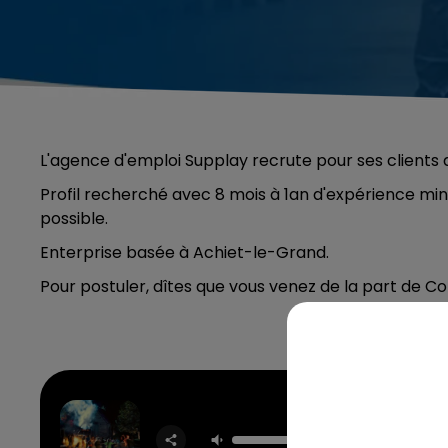
L'agence d'emploi Supplay recrute pour ses clients 
Profil recherché avec 8 mois à 1an d'expérience m
possible.
Enterprise basée à Achiet-le-Grand.
Pour postuler, dîtes que vous venez de la part de Co
Drac
TAME I