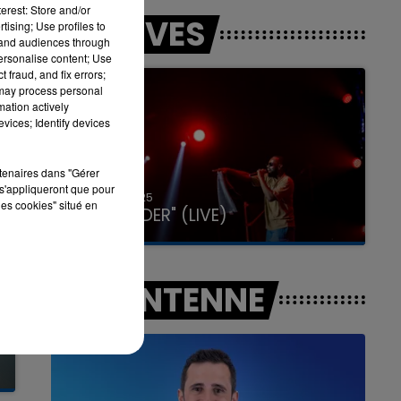
erest: Store and/or
LES LIVES
tising; Use profiles to
tand audiences through
personalise content; Use
 fraud, and fix errors;
16h00 - 20h00
 may process personal
LA TEAM DU WEEK-END
mation actively
vices; Identify devices
rtenaires dans "Gérer
s'appliqueront que pour
31 janvier 2025
les cookies" situé en
GIMS "SPIDER" (LIVE)
A L'ANTENNE