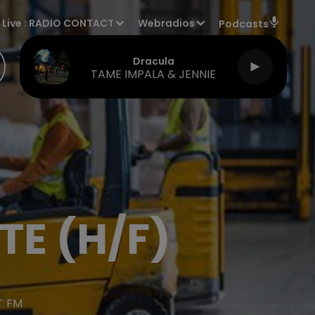
Live :
RADIO CONTACT
Webradios
Podcasts
Dracula
TAME IMPALA & JENNIE
TE (H/F)
T FM