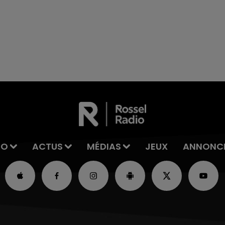
reconnu sa responsabilité et présenté ses
excuses.
7h00 - 12h00
La Team du Week-end
IO
ACTUS
MÉDIAS
JEUX
ANNONC