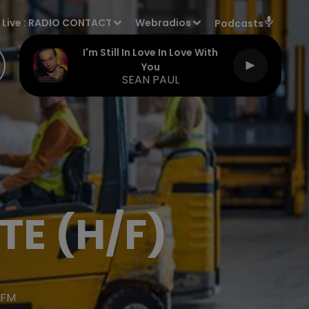
Live :
RADIO CONTACT
Webradios
Podcasts
I'm Still In Love In Love With
You
SEAN PAUL
TE (H/F)
 FM