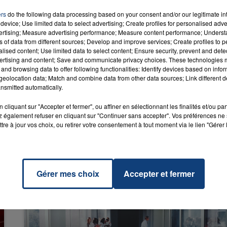
ers
do the following data processing based on your consent and/or our legitimate int
device; Use limited data to select advertising; Create profiles for personalised adver
vertising; Measure advertising performance; Measure content performance; Unders
ns of data from different sources; Develop and improve services; Create profiles to 
In Love
alised content; Use limited data to select content; Ensure security, prevent and detect
RADIO CONTACT
ertising and content; Save and communicate privacy choices. These technologies
ith You
PAUL
and browsing data to offer following functionalities: Identify devices based on infor
eolocation data; Match and combine data from other data sources; Link different de
nsmitted automatically.
cliquant sur "Accepter et fermer", ou affiner en sélectionnant les finalités et/ou pa
 également refuser en cliquant sur "Continuer sans accepter". Vos préférences ne 
tre à jour vos choix, ou retirer votre consentement à tout moment via le lien "Gérer 
Gérer mes choix
Accepter et fermer