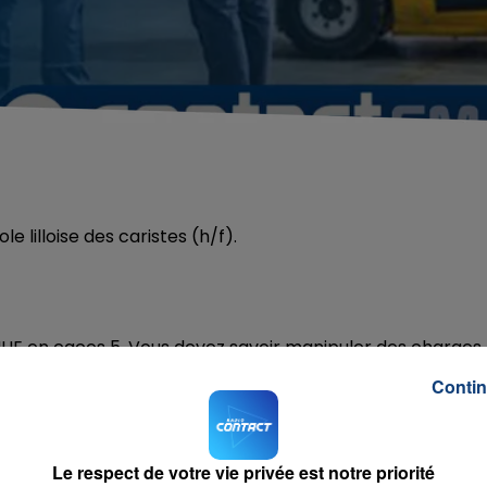
 lilloise des caristes (h/f).
NUE en caces 5. Vous devez savoir manipuler des charges
Contin
ontact FM:
lille.opera@ago.jobs
Le respect de votre vie privée est notre priorité