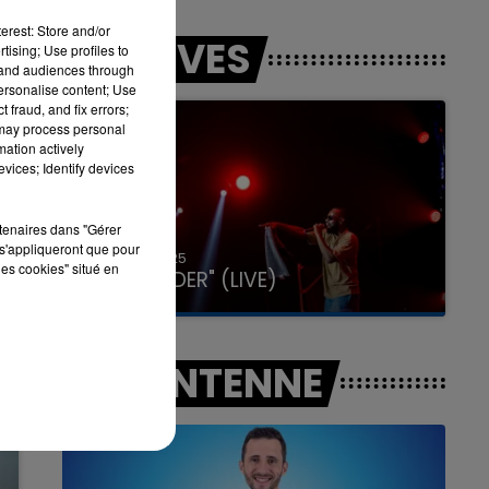
erest: Store and/or
LES LIVES
tising; Use profiles to
tand audiences through
personalise content; Use
7h00 - 11h00
 fraud, and fix errors;
LA TEAM DE L'ÉTÉ
 may process personal
mation actively
vices; Identify devices
rtenaires dans "Gérer
s'appliqueront que pour
31 janvier 2025
les cookies" situé en
GIMS "SPIDER" (LIVE)
A L'ANTENNE