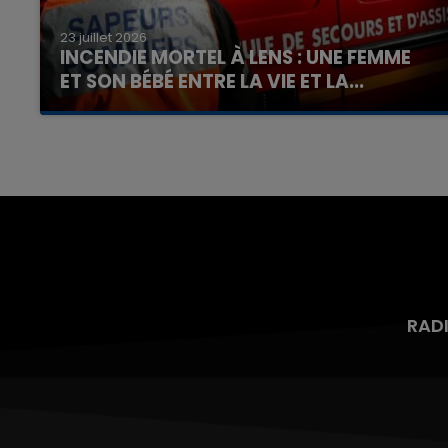
23 juillet 2026
INCENDIE MORTEL À LENS : UNE FEMME
ET SON BÉBÉ ENTRE LA VIE ET LA...
Un homme s'est immolé par le feu après avoir
aspergé sa compagne et leur bébé de trois
mois d'un liquide inflammable.
RAD