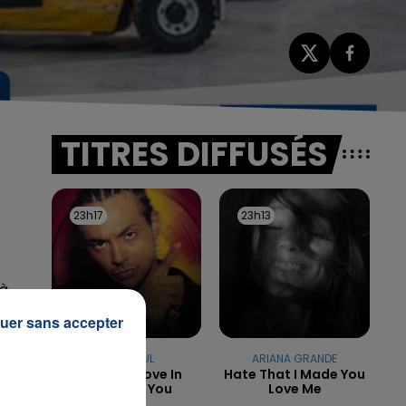
TITRES DIFFUSÉS
23h17
23h17
23h13
23h13
 à
uer sans accepter
SEAN PAUL
ARIANA GRANDE
I'm Still In Love In
Hate That I Made You
Love With You
Love Me