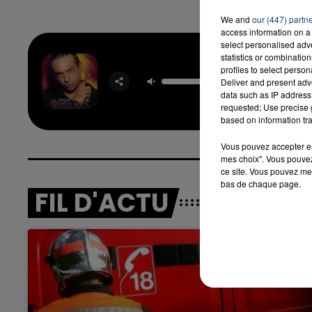
We and
our (447) partn
access information on a 
select personalised ad
statistics or combinatio
I'm Still 
profiles to select person
Deliver and present adv
In Love W
SEAN 
data such as IP address 
requested; Use precise g
based on information tra
Vous pouvez accepter en 
mes choix". Vous pouvez
ce site. Vous pouvez met
bas de chaque page.
FIL D'ACTU