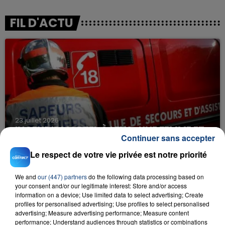
FIL D'ACTU
23 juillet 2026
INCENDIE MORTEL À LENS : UNE FEMME ET
Continuer sans accepter
SON BÉBÉ ENTRE LA VIE ET LA...
Le respect de votre vie privée est notre priorité
Un homme s'est immolé par le feu après avoir
aspergé sa compagne et leur bébé de trois mois
We and
our (447) partners
do the following data processing based on
d'un liquide inflammable.
your consent and/or our legitimate interest: Store and/or access
information on a device; Use limited data to select advertising; Create
profiles for personalised advertising; Use profiles to select personalised
advertising; Measure advertising performance; Measure content
performance; Understand audiences through statistics or combinations