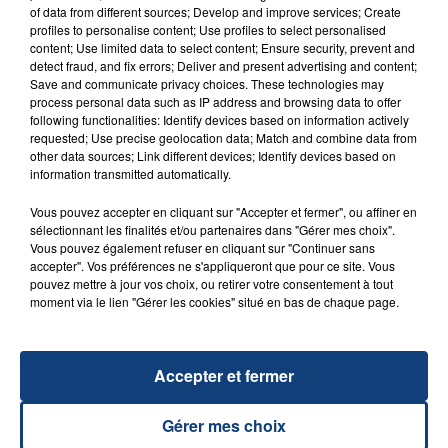
of data from different sources; Develop and improve services; Create
profiles to personalise content; Use profiles to select personalised
20 juillet 2026
content; Use limited data to select content; Ensure security, prevent and
UNE ADOLESCENTE DEVANT SE FAIRE
detect fraud, and fix errors; Deliver and present advertising and content;
OPÉRER DE LA CHEVILLE RESSORT DE LA...
Save and communicate privacy choices. These technologies may
process personal data such as IP address and browsing data to offer
La famille a porté plainte contre la clinique qui a
following functionalities: Identify devices based on information actively
reconnu sa responsabilité et présenté ses
requested; Use precise geolocation data; Match and combine data from
other data sources; Link different devices; Identify devices based on
excuses.
TITRES DIFFUSÉS
information transmitted automatically.
Vous pouvez accepter en cliquant sur "Accepter et fermer", ou affiner en
sélectionnant les finalités et/ou partenaires dans "Gérer mes choix".
19h08
19h08
19h05
19h05
Vous pouvez également refuser en cliquant sur "Continuer sans
accepter". Vos préférences ne s'appliqueront que pour ce site. Vous
pouvez mettre à jour vos choix, ou retirer votre consentement à tout
moment via le lien "Gérer les cookies" situé en bas de chaque page.
Accepter et fermer
Gérer mes choix
DAVID GUETTA
ADELE CASTILLON