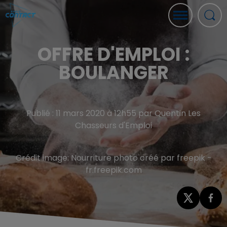
OFFRE D'EMPLOI :
BOULANGER
Publié : 11 mars 2020 à 12h55 par Quentin Les
Chasseurs d'Emploi
Crédit image:
Nourriture photo créé par freepik -
fr.freepik.com