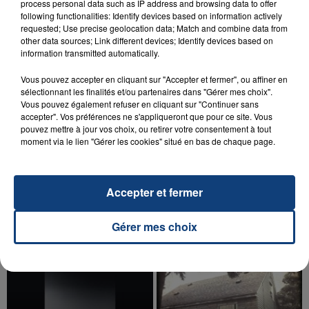
process personal data such as IP address and browsing data to offer
aspergé sa compagne et leur bébé de trois mois
following functionalities: Identify devices based on information actively
d'un liquide inflammable.
requested; Use precise geolocation data; Match and combine data from
other data sources; Link different devices; Identify devices based on
information transmitted automatically.
Vous pouvez accepter en cliquant sur "Accepter et fermer", ou affiner en
sélectionnant les finalités et/ou partenaires dans "Gérer mes choix".
Vous pouvez également refuser en cliquant sur "Continuer sans
accepter". Vos préférences ne s'appliqueront que pour ce site. Vous
20 juillet 2026
pouvez mettre à jour vos choix, ou retirer votre consentement à tout
UNE ADOLESCENTE DEVANT SE FAIRE
moment via le lien "Gérer les cookies" situé en bas de chaque page.
OPÉRER DE LA CHEVILLE RESSORT DE LA...
La famille a porté plainte contre la clinique qui a
reconnu sa responsabilité et présenté ses
Accepter et fermer
excuses.
TITRES DIFFUSÉS
Gérer mes choix
6h00
6h00
5h56
5h56