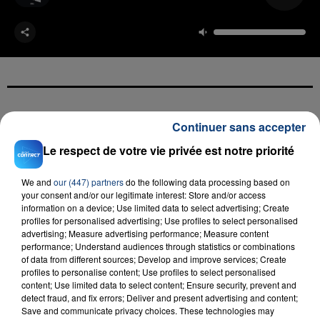
FIL D'ACTU
Continuer sans accepter
Le respect de votre vie privée est notre priorité
We and
our (447) partners
do the following data processing based on
your consent and/or our legitimate interest: Store and/or access
information on a device; Use limited data to select advertising; Create
profiles for personalised advertising; Use profiles to select personalised
advertising; Measure advertising performance; Measure content
performance; Understand audiences through statistics or combinations
of data from different sources; Develop and improve services; Create
23 juillet 2026
profiles to personalise content; Use profiles to select personalised
INCENDIE MORTEL À LENS : UNE FEMME ET
content; Use limited data to select content; Ensure security, prevent and
SON BÉBÉ ENTRE LA VIE ET LA...
detect fraud, and fix errors; Deliver and present advertising and content;
Save and communicate privacy choices. These technologies may
Un homme s'est immolé par le feu après avoir