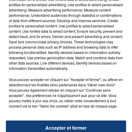
aspergé sa compagne et leur bébé de trois mois
profiles for personalised advertising; Use profiles to select personalised
d'un liquide inflammable.
advertising; Measure advertising performance; Measure content
performance; Understand audiences through statistics or combinations
of data from different sources; Develop and improve services; Create
profiles to personalise content; Use profiles to select personalised
content; Use limited data to select content; Ensure security, prevent and
detect fraud, and fix errors; Deliver and present advertising and content;
Save and communicate privacy choices. These technologies may
20 juillet 2026
process personal data such as IP address and browsing data to offer
UNE ADOLESCENTE DEVANT SE FAIRE
following functionalities: Identify devices based on information actively
requested; Use precise geolocation data; Match and combine data from
OPÉRER DE LA CHEVILLE RESSORT DE LA...
other data sources; Link different devices; Identify devices based on
La famille a porté plainte contre la clinique qui a
information transmitted automatically.
reconnu sa responsabilité et présenté ses
Vous pouvez accepter en cliquant sur "Accepter et fermer", ou affiner en
excuses.
TITRES DIFFUSÉS
sélectionnant les finalités et/ou partenaires dans "Gérer mes choix".
Vous pouvez également refuser en cliquant sur "Continuer sans
accepter". Vos préférences ne s'appliqueront que pour ce site. Vous
pouvez mettre à jour vos choix, ou retirer votre consentement à tout
12h01
12h01
11h58
11h58
moment via le lien "Gérer les cookies" situé en bas de chaque page.
Accepter et fermer