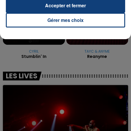
Accepter et fermer
Gérer mes choix
CYRIL
TAYC & ANYME
Stumblin' In
Reanyme
LES LIVES