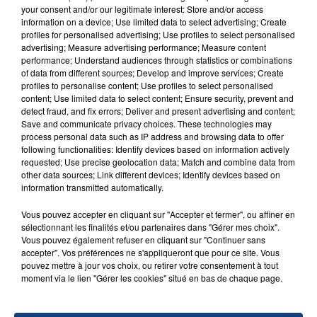
your consent and/or our legitimate interest: Store and/or access
SON BÉBÉ ENTRE LA VIE ET LA...
information on a device; Use limited data to select advertising; Create
Un homme s'est immolé par le feu après avoir
profiles for personalised advertising; Use profiles to select personalised
aspergé sa compagne et leur bébé de trois mois
advertising; Measure advertising performance; Measure content
performance; Understand audiences through statistics or combinations
d'un liquide inflammable.
of data from different sources; Develop and improve services; Create
profiles to personalise content; Use profiles to select personalised
content; Use limited data to select content; Ensure security, prevent and
detect fraud, and fix errors; Deliver and present advertising and content;
Save and communicate privacy choices. These technologies may
process personal data such as IP address and browsing data to offer
following functionalities: Identify devices based on information actively
20 juillet 2026
requested; Use precise geolocation data; Match and combine data from
UNE ADOLESCENTE DEVANT SE FAIRE
other data sources; Link different devices; Identify devices based on
OPÉRER DE LA CHEVILLE RESSORT DE LA...
information transmitted automatically.
La famille a porté plainte contre la clinique qui a
Vous pouvez accepter en cliquant sur "Accepter et fermer", ou affiner en
reconnu sa responsabilité et présenté ses
sélectionnant les finalités et/ou partenaires dans "Gérer mes choix".
excuses.
Vous pouvez également refuser en cliquant sur "Continuer sans
TITRES DIFFUSÉS
accepter". Vos préférences ne s'appliqueront que pour ce site. Vous
pouvez mettre à jour vos choix, ou retirer votre consentement à tout
moment via le lien "Gérer les cookies" situé en bas de chaque page.
13h28
13h28
13h25
13h25