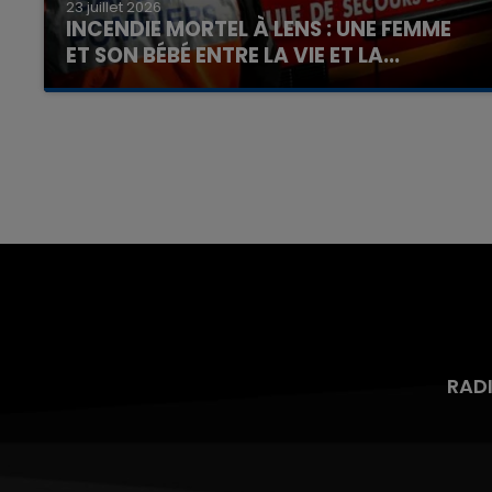
23 juillet 2026
INCENDIE MORTEL À LENS : UNE FEMME
ET SON BÉBÉ ENTRE LA VIE ET LA...
Un homme s'est immolé par le feu après avoir
aspergé sa compagne et leur bébé de trois
mois d'un liquide inflammable.
RAD