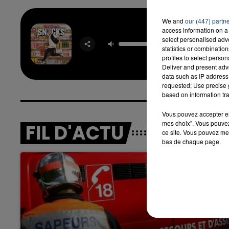
We and
our (447) partn
access information on a 
You Don'
select personalised ad
Me
statistics or combinatio
JAX J
profiles to select person
Deliver and present adv
data such as IP address 
requested; Use precise g
based on information tra
Vous pouvez accepter en 
mes choix". Vous pouvez
FIL D'ACTU
ce site. Vous pouvez met
bas de chaque page.