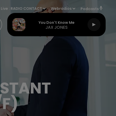
Live :
RADIO CONTACT
Webradios
Podcasts
You Don't Know Me
JAX JONES
ISTANT
F)