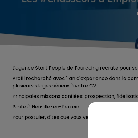
L'agence Start People de Tourcoing recrute pour so
Profil recherché avec 1 an d'expérience dans le 
plusieurs stages sérieux à votre CV.
Principales missions confiées: prospection, fidélisatio
Poste à Neuville-en-Ferrain.
Pour postuler, dîtes que vous venez de la part de C