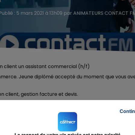
Publié : 5 mars 2021 à 13h09 par ANIMATEURS CONTACT F
n client un assistant commercial (h/f)
commerce. Jeune diplômé accepté du moment que vous av
n client, gestion facture et devis.
Contin
ontact FM
: 03 20 68 39 40 ou
tourcoing@startpeople.fr
Le respect de votre vie privée est notre priorité