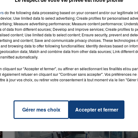
ers
do the following data processing based on your consent and/or our legitimate int
device; Use limited data to select advertising; Create profiles for personalised adver
t Know
vertising; Measure advertising performance; Measure content performance; Unders
RADIO CONTACT
ns of data from different sources; Develop and improve services; Create profiles to 
ONES
alised content; Use limited data to select content; Ensure security, prevent and detect
ertising and content; Save and communicate privacy choices. These technologies
and browsing data to offer following functionalities: Identify devices based on infor
eolocation data; Match and combine data from other data sources; Link different de
nsmitted automatically.
cliquant sur "Accepter et fermer", ou affiner en sélectionnant les finalités et/ou pa
 également refuser en cliquant sur "Continuer sans accepter". Vos préférences ne 
tre à jour vos choix, ou retirer votre consentement à tout moment via le lien "Gérer 
Gérer mes choix
Accepter et fermer