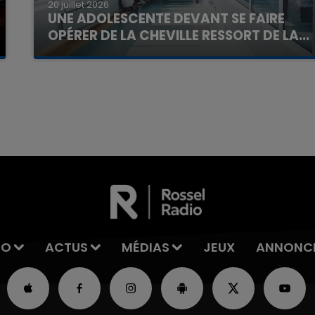
20 juillet 2026
UNE ADOLESCENTE DEVANT SE FAIRE
OPÉRER DE LA CHEVILLE RESSORT DE LA...
La famille a porté plainte contre la clinique qui a
reconnu sa responsabilité et présenté ses
excuses.
7h00 - 11h00
La Team de l'été
IO
ACTUS
MÉDIAS
JEUX
ANNONC