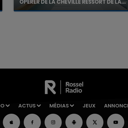
OPÉRER DE LA CHEVILLE RESSORT DE LA...
La famille a porté plainte contre la clinique qui a
reconnu sa responsabilité et présenté ses
excuses.
7h00 - 11h00
La Team de l'été
IO
ACTUS
MÉDIAS
JEUX
ANNONC