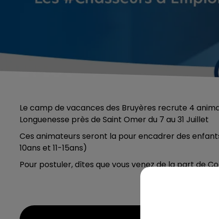
Le camp de vacances des Bruyères recrute 4 animat
Longuenesse près de Saint Omer du 7 au 31 Juillet
Ces animateurs seront la pour encadrer des enfants
10ans et 11-15ans)
Pour postuler, dîtes que vous venez de la part de C