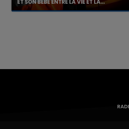
ET SON BÉBÉ ENTRE LA VIE ET LA...
Un homme s'est immolé par le feu après avoir
aspergé sa compagne et leur bébé de trois
mois d'un liquide inflammable.
RAD