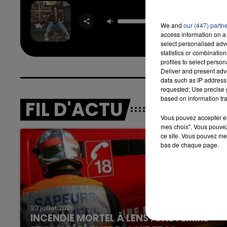
Bam 
CAMI
CABELLO
We and
our (447) partn
SHEE
access information on a 
select personalised ad
statistics or combinatio
profiles to select person
Deliver and present adv
data such as IP address 
requested; Use precise g
based on information tra
FIL D'ACTU
Vous pouvez accepter en 
mes choix". Vous pouvez
ce site. Vous pouvez met
bas de chaque page.
23 juillet 2026
INCENDIE MORTEL À LENS : UNE FEMME