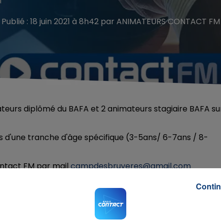
Publié : 18 juin 2021 à 8h42 par ANIMATEURS CONTACT FM
eurs diplômé du BAFA et 2 animateurs stagiaire BAFA su
 d'une tranche d'âge spécifique (3-5ans/ 6-7ans / 8-
ontact FM par mail
campdesbruyeres@gmail.com
Contin