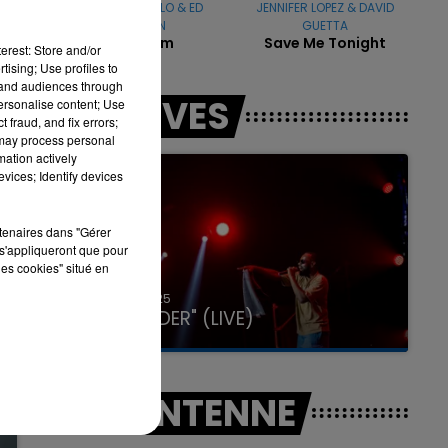
CAMILA CABELLO & ED
JENNIFER LOPEZ & DAVID
SHEERAN
GUETTA
Bam Bam
Save Me Tonight
erest: Store and/or
tising; Use profiles to
tand audiences through
7h00 - 11h00
LES LIVES
personalise content; Use
LA TEAM DE L'ÉTÉ
 fraud, and fix errors;
 may process personal
mation actively
vices; Identify devices
rtenaires dans "Gérer
s'appliqueront que pour
les cookies" situé en
31 janvier 2025
GIMS "SPIDER" (LIVE)
A L'ANTENNE