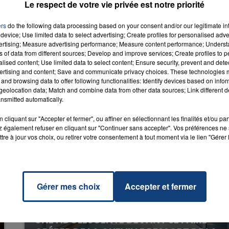
Le respect de votre vie privée est notre priorité
Bam
LA
RADIO CONTACT
 & ED
ers
do the following data processing based on your consent and/or our legitimate int
RAN
device; Use limited data to select advertising; Create profiles for personalised adver
vertising; Measure advertising performance; Measure content performance; Unders
ns of data from different sources; Develop and improve services; Create profiles to 
alised content; Use limited data to select content; Ensure security, prevent and detect
ertising and content; Save and communicate privacy choices. These technologies
and browsing data to offer following functionalities: Identify devices based on infor
eolocation data; Match and combine data from other data sources; Link different de
nsmitted automatically.
cliquant sur "Accepter et fermer", ou affiner en sélectionnant les finalités et/ou pa
 également refuser en cliquant sur "Continuer sans accepter". Vos préférences ne 
tre à jour vos choix, ou retirer votre consentement à tout moment via le lien "Gérer 
Gérer mes choix
Accepter et fermer
20 juillet 2026
UNE ADOLESCENTE DEVANT SE FAIRE