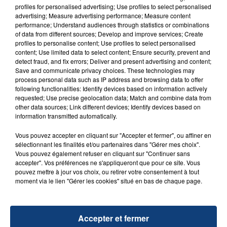
profiles for personalised advertising; Use profiles to select personalised
d'un liquide inflammable.
advertising; Measure advertising performance; Measure content
performance; Understand audiences through statistics or combinations
of data from different sources; Develop and improve services; Create
profiles to personalise content; Use profiles to select personalised
content; Use limited data to select content; Ensure security, prevent and
detect fraud, and fix errors; Deliver and present advertising and content;
Save and communicate privacy choices. These technologies may
20 juillet 2026
process personal data such as IP address and browsing data to offer
UNE ADOLESCENTE DEVANT SE FAIRE
following functionalities: Identify devices based on information actively
OPÉRER DE LA CHEVILLE RESSORT DE LA...
requested; Use precise geolocation data; Match and combine data from
other data sources; Link different devices; Identify devices based on
La famille a porté plainte contre la clinique qui a
information transmitted automatically.
reconnu sa responsabilité et présenté ses
excuses.
Vous pouvez accepter en cliquant sur "Accepter et fermer", ou affiner en
TITRES DIFFUSÉS
sélectionnant les finalités et/ou partenaires dans "Gérer mes choix".
Vous pouvez également refuser en cliquant sur "Continuer sans
accepter". Vos préférences ne s'appliqueront que pour ce site. Vous
pouvez mettre à jour vos choix, ou retirer votre consentement à tout
9h09
9h09
9h06
9h06
moment via le lien "Gérer les cookies" situé en bas de chaque page.
Accepter et fermer