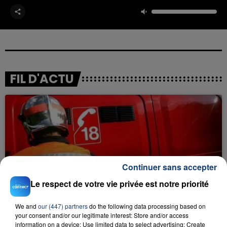
FIL D'ACTU
Continuer sans accepter
23 juillet 2026
Le respect de votre vie privée est notre priorité
INCENDIE MORTEL À LENS : UNE FEMME ET
SON BÉBÉ ENTRE LA VIE ET LA...
We and
our (447) partners
do the following data processing based on
Un homme s'est immolé par le feu après avoir
your consent and/or our legitimate interest: Store and/or access
aspergé sa compagne et leur bébé de trois mois
information on a device; Use limited data to select advertising; Create