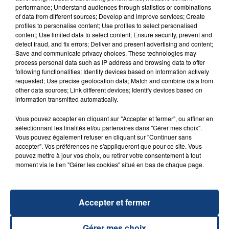
performance; Understand audiences through statistics or combinations
of data from different sources; Develop and improve services; Create
profiles to personalise content; Use profiles to select personalised
20 juillet 2026
content; Use limited data to select content; Ensure security, prevent and
UNE ADOLESCENTE DEVANT SE FAIRE
detect fraud, and fix errors; Deliver and present advertising and content;
Save and communicate privacy choices. These technologies may
OPÉRER DE LA CHEVILLE RESSORT DE LA...
process personal data such as IP address and browsing data to offer
La famille a porté plainte contre la clinique qui a
following functionalities: Identify devices based on information actively
reconnu sa responsabilité et présenté ses
requested; Use precise geolocation data; Match and combine data from
other data sources; Link different devices; Identify devices based on
excuses.
TITRES DIFFUSÉS
information transmitted automatically.
Vous pouvez accepter en cliquant sur "Accepter et fermer", ou affiner en
sélectionnant les finalités et/ou partenaires dans "Gérer mes choix".
23h41
23h41
23h37
23h37
Vous pouvez également refuser en cliquant sur "Continuer sans
accepter". Vos préférences ne s'appliqueront que pour ce site. Vous
pouvez mettre à jour vos choix, ou retirer votre consentement à tout
moment via le lien "Gérer les cookies" situé en bas de chaque page.
Accepter et fermer
Gérer mes choix