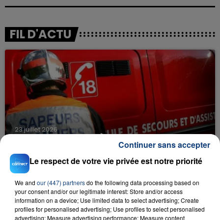
FIL D'ACTU
23 juillet 2026
INCENDIE MORTEL À LENS : UNE FEMME ET
Continuer sans accepter
SON BÉBÉ ENTRE LA VIE ET LA...
Le respect de votre vie privée est notre priorité
Un homme s'est immolé par le feu après avoir
aspergé sa compagne et leur bébé de trois mois
We and
our (447) partners
do the following data processing based on
d'un liquide inflammable.
your consent and/or our legitimate interest: Store and/or access
information on a device; Use limited data to select advertising; Create
profiles for personalised advertising; Use profiles to select personalised
advertising; Measure advertising performance; Measure content