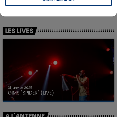
STARDUST
BRUNO MARS
Music Sounds Better With
I Just Might
You
LES LIVES
31 janvier 2025
GIMS "SPIDER" (LIVE)
A L'ANTENNE