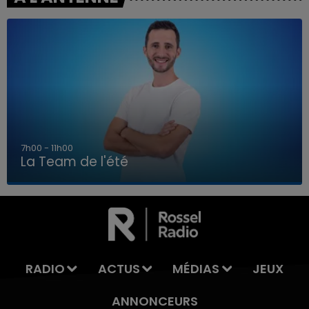
7h00 - 11h00
La Team de l'été
7h00 - 11h00
LA TEAM DE L'ÉTÉ
RADIO
ACTUS
MÉDIAS
JEUX
ANNONCEURS