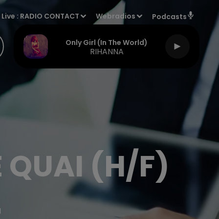
Live :
RADIO CONTACT
Webradios
Podcasts
Only Girl (in The World)
RIHANNA
 QUAI (H/F)
M