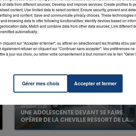
NNA
ns of data from different sources; Develop and improve services; Create profiles to 
alised content; Use limited data to select content; Ensure security, prevent and detect
ertising and content; Save and communicate privacy choices. These technologies
and browsing data to offer following functionalities: Identify devices based on infor
eolocation data; Match and combine data from other data sources; Link different de
nsmitted automatically.
cliquant sur "Accepter et fermer", ou affiner en sélectionnant les finalités et/ou pa
 également refuser en cliquant sur "Continuer sans accepter". Vos préférences ne 
tre à jour vos choix, ou retirer votre consentement à tout moment via le lien "Gérer 
Gérer mes choix
Accepter et fermer
20 juillet 2026
UNE ADOLESCENTE DEVANT SE FAIRE
OPÉRER DE LA CHEVILLE RESSORT DE LA...
La famille a porté plainte contre la clinique qui a
reconnu sa responsabilité et présenté ses