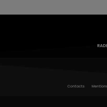
mois d'un liquide inflammable.
RAD
Contacts
Mention