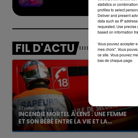
RIHA
statistics or combinatio
profiles to select person
Deliver and present adv
data such as IP address 
requested; Use precise g
based on information tra
FIL D'ACTU
Vous pouvez accepter en 
mes choix". Vous pouvez
ce site. Vous pouvez met
bas de chaque page.
23 juillet 2026
INCENDIE MORTEL À LENS : UNE FEMME
ET SON BÉBÉ ENTRE LA VIE ET LA...
Un homme s'est immolé par le feu après avoir
aspergé sa compagne et leur bébé de trois