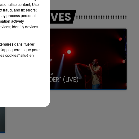
personalise content; Use
 fraud, and fix errors;
LES LIVES
 may process personal
mation actively
vices; Identify devices
rtenaires dans "Gérer
s'appliqueront que pour
les cookies" situé en
31 janvier 2025
GIMS "SPIDER" (LIVE)