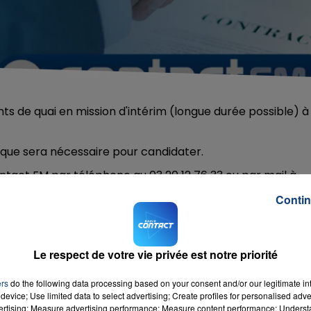
ts de quai en mission d'intérim (longue durée possible) à
tique sera nécessaire pour candidater.
ontact FM par téléphone au 03 20 12 76 33 ou par mail à
Contin
Le respect de votre vie privée est notre priorité
ers
do the following data processing based on your consent and/or our legitimate int
(in The
RADIO CONTACT
device; Use limited data to select advertising; Create profiles for personalised adver
d)
vertising; Measure advertising performance; Measure content performance; Unders