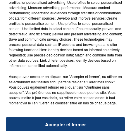
profiles for personalised advertising; Use profiles to select personalised
advertising; Measure advertising performance; Measure content
performance; Understand audiences through statistics or combinations
of data from different sources; Develop and improve services; Create
profiles to personalise content; Use profiles to select personalised
content; Use limited data to select content; Ensure security, prevent and
detect fraud, and fix errors; Deliver and present advertising and content;
20 juillet 2026
Save and communicate privacy choices. These technologies may
UNE ADOLESCENTE DEVANT SE FAIRE
process personal data such as IP address and browsing data to offer
OPÉRER DE LA CHEVILLE RESSORT DE LA...
following functionalities: Identify devices based on information actively
requested; Use precise geolocation data; Match and combine data from
La famille a porté plainte contre la clinique qui a
other data sources; Link different devices; Identify devices based on
reconnu sa responsabilité et présenté ses
information transmitted automatically.
excuses.
TITRES DIFFUSÉS
Vous pouvez accepter en cliquant sur "Accepter et fermer", ou affiner en
sélectionnant les finalités et/ou partenaires dans "Gérer mes choix".
Vous pouvez également refuser en cliquant sur "Continuer sans
accepter". Vos préférences ne s'appliqueront que pour ce site. Vous
15h23
15h23
15h19
15h19
pouvez mettre à jour vos choix, ou retirer votre consentement à tout
moment via le lien "Gérer les cookies" situé en bas de chaque page.
Accepter et fermer