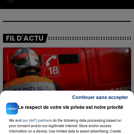
FIL D'ACTU
23 juillet 2026
Continuer sans accepter
INCENDIE MORTEL À LENS : UNE FEMME ET
Le respect de votre vie privée est notre priorité
SON BÉBÉ ENTRE LA VIE ET LA...
Un homme s'est immolé par le feu après avoir
We and
our (447) partners
do the following data processing based on
aspergé sa compagne et leur bébé de trois mois
your consent and/or our legitimate interest: Store and/or access
d'un liquide inflammable.
information on a device; Use limited data to select advertising; Create