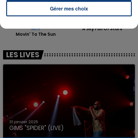
Gérer mes choix
HUGEL & IMAEL ANGEL & ULTRA
COLDPLAY
A Sky Full Of Stars
NATE
Movin' To The Sun
LES LIVES
31 janvier 2025
GIMS "SPIDER" (LIVE)