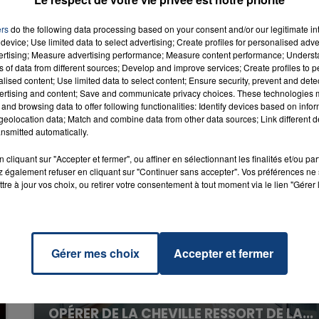
tate Of
RADIO CONTACT
d
ALICIA
ers
do the following data processing based on your consent and/or our legitimate int
S
device; Use limited data to select advertising; Create profiles for personalised adver
vertising; Measure advertising performance; Measure content performance; Unders
16h00 - 20h00
ns of data from different sources; Develop and improve services; Create profiles to 
LA TEAM DU WEEK-END
alised content; Use limited data to select content; Ensure security, prevent and detect
ertising and content; Save and communicate privacy choices. These technologies
and browsing data to offer following functionalities: Identify devices based on infor
eolocation data; Match and combine data from other data sources; Link different de
nsmitted automatically.
cliquant sur "Accepter et fermer", ou affiner en sélectionnant les finalités et/ou pa
 également refuser en cliquant sur "Continuer sans accepter". Vos préférences ne 
tre à jour vos choix, ou retirer votre consentement à tout moment via le lien "Gérer 
Gérer mes choix
Accepter et fermer
20 juillet 2026
UNE ADOLESCENTE DEVANT SE FAIRE
OPÉRER DE LA CHEVILLE RESSORT DE LA...