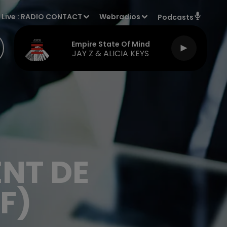
Live :
RADIO CONTACT
Webradios
Podcasts
Empire State Of Mind
JAY Z & ALICIA KEYS
ENT DE
F)