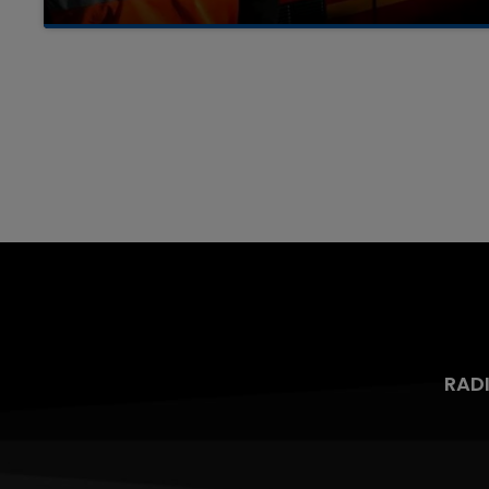
Un homme s'est immolé par le feu après avoir
aspergé sa compagne et leur bébé de trois
mois d'un liquide inflammable.
7h00 - 12h00
nd
La Team du Week-end
RAD