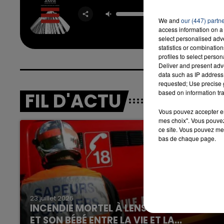
Empire S
Min
JAY Z & 
We and
our (447) partn
KEY
access information on a 
select personalised ad
7h00 - 12h00
statistics or combinatio
LA TEAM DU WEEK-END
profiles to select person
Deliver and present adv
data such as IP address 
requested; Use precise g
based on information tra
FIL D'ACTU
Vous pouvez accepter en 
mes choix". Vous pouvez
ce site. Vous pouvez met
bas de chaque page.
23 juillet 2026
INCENDIE MORTEL À LENS : UNE FEMME
ET SON BÉBÉ ENTRE LA VIE ET LA...