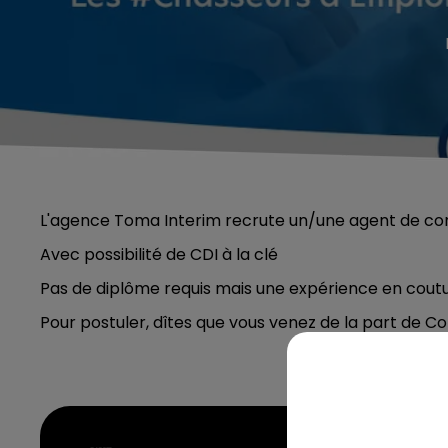
L'agence Toma Interim
recrute un/une agent de con
Avec possibilité de CDI à la clé
Pas de diplôme requis mais une expérience en cou
Pour postuler, dîtes que vous venez de la part de