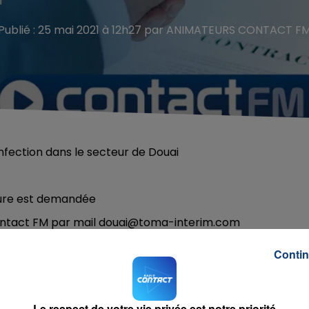
Publié : 25 mai 2021 à 12h27 par ANIMATEURS CONTACT F
fection dans le secteur de Douai
ture est demandée
 Contact FM par mail douai@toma-interim.com
Contin
Le respect de votre vie privée est notre priorité