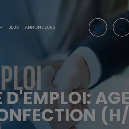
JEUX
ANNONCEURS
 D'EMPLOI: AG
ONFECTION (H/