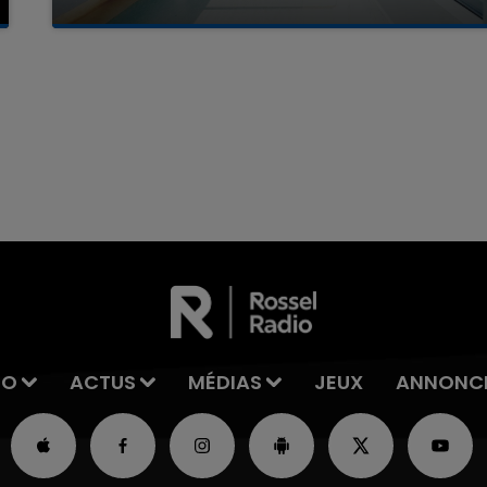
La famille a porté plainte contre la clinique qui a
reconnu sa responsabilité et présenté ses
excuses.
16h00 - 20h00
La Team du Week-end
IO
ACTUS
MÉDIAS
JEUX
ANNONC