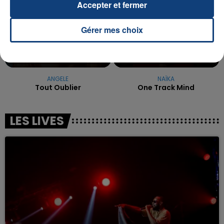
Accepter et fermer
Gérer mes choix
ANGELE
NAÏKA
Tout Oublier
One Track Mind
LES LIVES