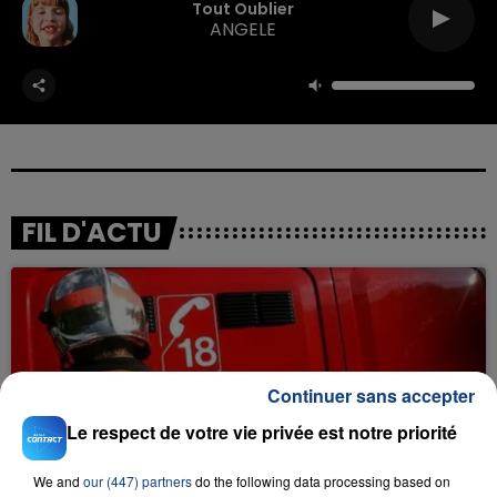
Tout Oublier
ANGELE
FIL D'ACTU
Continuer sans accepter
Le respect de votre vie privée est notre priorité
23 juillet 2026
INCENDIE MORTEL À LENS : UNE FEMME ET
We and
our (447) partners
do the following data processing based on
SON BÉBÉ ENTRE LA VIE ET LA...