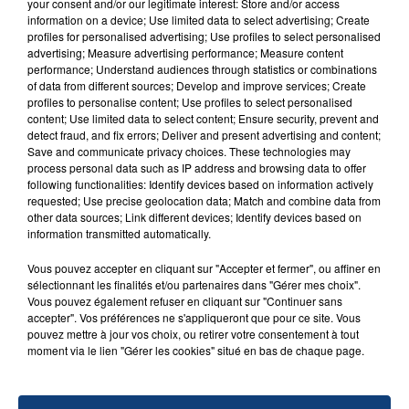
your consent and/or our legitimate interest: Store and/or access
information on a device; Use limited data to select advertising; Create
Un homme s'est immolé par le feu après avoir
profiles for personalised advertising; Use profiles to select personalised
aspergé sa compagne et leur bébé de trois mois
advertising; Measure advertising performance; Measure content
d'un liquide inflammable.
performance; Understand audiences through statistics or combinations
of data from different sources; Develop and improve services; Create
profiles to personalise content; Use profiles to select personalised
content; Use limited data to select content; Ensure security, prevent and
detect fraud, and fix errors; Deliver and present advertising and content;
Save and communicate privacy choices. These technologies may
process personal data such as IP address and browsing data to offer
following functionalities: Identify devices based on information actively
20 juillet 2026
requested; Use precise geolocation data; Match and combine data from
UNE ADOLESCENTE DEVANT SE FAIRE
other data sources; Link different devices; Identify devices based on
OPÉRER DE LA CHEVILLE RESSORT DE LA...
information transmitted automatically.
La famille a porté plainte contre la clinique qui a
Vous pouvez accepter en cliquant sur "Accepter et fermer", ou affiner en
reconnu sa responsabilité et présenté ses
sélectionnant les finalités et/ou partenaires dans "Gérer mes choix".
excuses.
Vous pouvez également refuser en cliquant sur "Continuer sans
TITRES DIFFUSÉS
accepter". Vos préférences ne s'appliqueront que pour ce site. Vous
pouvez mettre à jour vos choix, ou retirer votre consentement à tout
moment via le lien "Gérer les cookies" situé en bas de chaque page.
14h56
14h56
14h53
14h53