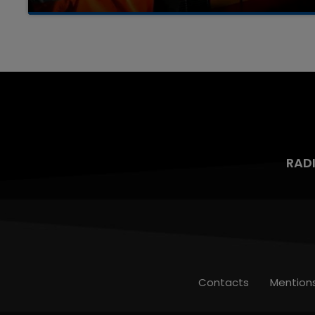
Un homme s'est immolé par le feu après avoir
aspergé sa compagne et leur bébé de trois
mois d'un liquide inflammable.
RAD
Contacts
Mention