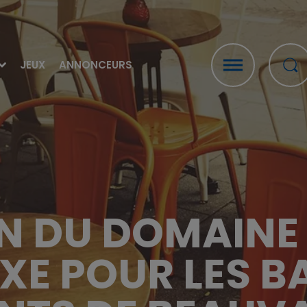
JEUX
ANNONCEURS
 DU DOMAINE P
XE POUR LES B