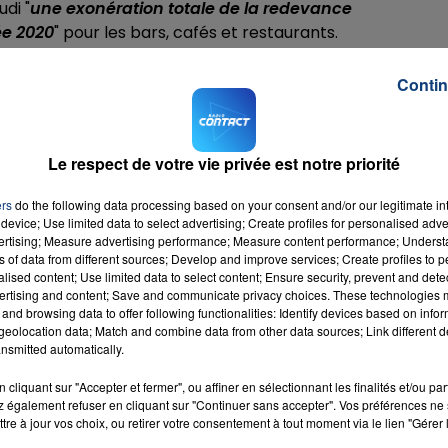
di "
une exonération totale de la redevance
ée 2020
" pour les bars, cafés et restaurants.
ement les aides mises en place à Beauvais et dans
Contin
onfinement). Il y a d'abord
le "PAC Entreprises"
: "
toute
bre 2020 diminuer d’au moins 50% par rapport à celui de
usqu’à 3 000 euros
", précise le communiqué.
Le respect de votre vie privée est notre priorité
s et restaurants ainsi que les entreprises de l’événementie
s la liste publiée par le Gouvernement) ont droit à un
bon
ers
do the following data processing based on your consent and/or our legitimate int
device; Use limited data to select advertising; Create profiles for personalised adver
vertising; Measure advertising performance; Measure content performance; Unders
éter sont à retrouver sur
www.beauvaisis.fr
ou en envoya
ns of data from different sources; Develop and improve services; Create profiles to 
alised content; Use limited data to select content; Ensure security, prevent and detect
ertising and content; Save and communicate privacy choices. These technologies
M sur
et
and browsing data to offer following functionalities: Identify devices based on infor
eolocation data; Match and combine data from other data sources; Link different de
nsmitted automatically.
cliquant sur "Accepter et fermer", ou affiner en sélectionnant les finalités et/ou pa
 également refuser en cliquant sur "Continuer sans accepter". Vos préférences ne 
tre à jour vos choix, ou retirer votre consentement à tout moment via le lien "Gérer 