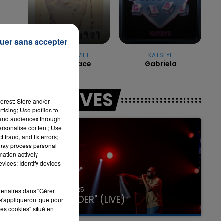
7h00 - 11h00
uer sans accepter
LA TEAM DE L'ÉTÉ
TAYLOR SWIFT
KATSEYE
Blank Space
Gabriela
l,
LES LIVES
us
erest: Store and/or
tising; Use profiles to
tand audiences through
nt
personalise content; Use
 fraud, and fix errors;
 may process personal
mation actively
vices; Identify devices
31 janvier 2025
rtenaires dans "Gérer
GIMS "SPIDER" (LIVE)
s'appliqueront que pour
les cookies" situé en