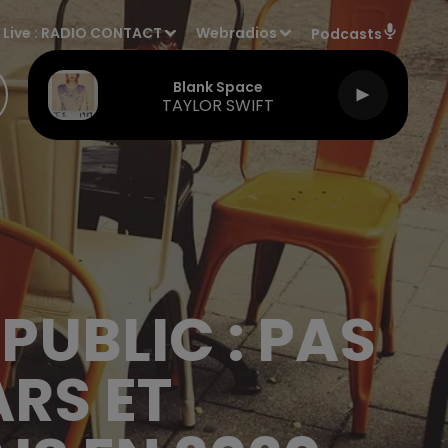
Live :
RADIO CONTACT
Webradios
Podcasts
Blank Space
TAYLOR SWIFT
UBLIC : PAS
ARS ET