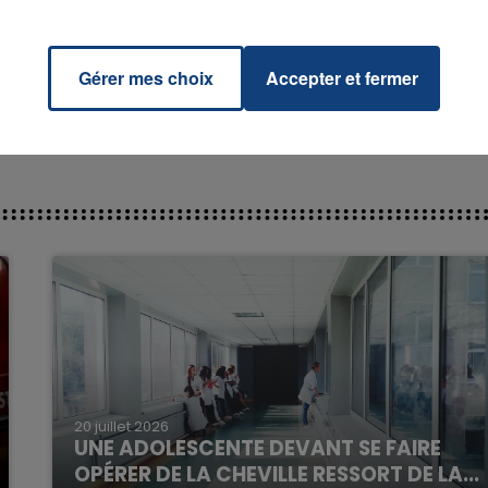
Space
RADIO CONTACT
SWIFT
Gérer mes choix
Accepter et fermer
7h00 - 11h00
La Team de l'été
20 juillet 2026
UNE ADOLESCENTE DEVANT SE FAIRE
OPÉRER DE LA CHEVILLE RESSORT DE LA...