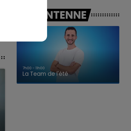
A L'ANTENNE
7h00 - 11h00
La Team de l'été