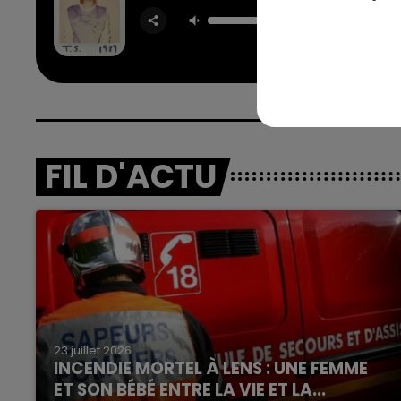
Blank 
TAYLOR 
FIL D'ACTU
23 juillet 2026
INCENDIE MORTEL À LENS : UNE FEMME
ET SON BÉBÉ ENTRE LA VIE ET LA...