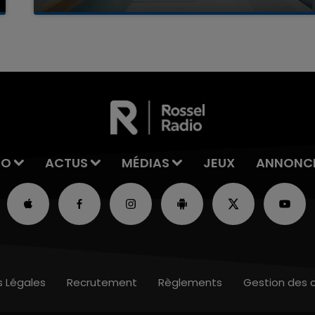
La famille a porté plainte contre la clinique qui a
reconnu sa responsabilité et présenté ses
excuses.
IO
ACTUS
MÉDIAS
JEUX
ANNONC
s Légales
Recrutement
Règlements
Gestion des 