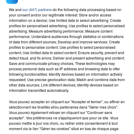
23 juillet 2026
We and
our (447) partners
do the following data processing based on
INCENDIE MORTEL À LENS : UNE FEMME ET
your consent and/or our legitimate interest: Store and/or access
information on a device; Use limited data to select advertising; Create
SON BÉBÉ ENTRE LA VIE ET LA...
profiles for personalised advertising; Use profiles to select personalised
Un homme s'est immolé par le feu après avoir
advertising; Measure advertising performance; Measure content
aspergé sa compagne et leur bébé de trois mois
performance; Understand audiences through statistics or combinations
of data from different sources; Develop and improve services; Create
d'un liquide inflammable.
profiles to personalise content; Use profiles to select personalised
content; Use limited data to select content; Ensure security, prevent and
detect fraud, and fix errors; Deliver and present advertising and content;
Save and communicate privacy choices. These technologies may
process personal data such as IP address and browsing data to offer
following functionalities: Identify devices based on information actively
requested; Use precise geolocation data; Match and combine data from
20 juillet 2026
other data sources; Link different devices; Identify devices based on
UNE ADOLESCENTE DEVANT SE FAIRE
information transmitted automatically.
OPÉRER DE LA CHEVILLE RESSORT DE LA...
Vous pouvez accepter en cliquant sur "Accepter et fermer", ou affiner en
La famille a porté plainte contre la clinique qui a
sélectionnant les finalités et/ou partenaires dans "Gérer mes choix".
reconnu sa responsabilité et présenté ses
Vous pouvez également refuser en cliquant sur "Continuer sans
accepter". Vos préférences ne s'appliqueront que pour ce site. Vous
excuses.
TITRES DIFFUSÉS
pouvez mettre à jour vos choix, ou retirer votre consentement à tout
moment via le lien "Gérer les cookies" situé en bas de chaque page.