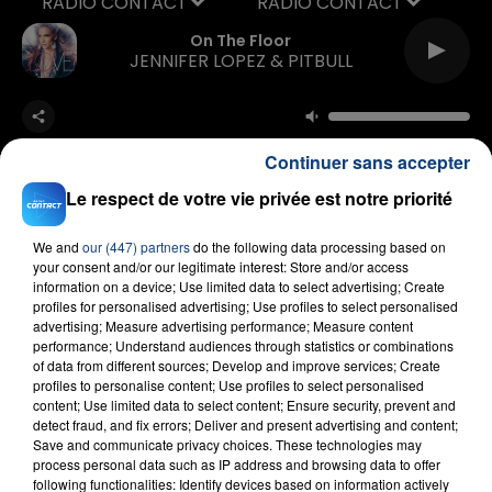
RADIO CONTACT
On The Floor
JENNIFER LOPEZ & PITBULL
Continuer sans accepter
Le respect de votre vie privée est notre priorité
We and
our (447) partners
do the following data processing based on
FIL D'ACTU
your consent and/or our legitimate interest: Store and/or access
information on a device; Use limited data to select advertising; Create
profiles for personalised advertising; Use profiles to select personalised
advertising; Measure advertising performance; Measure content
performance; Understand audiences through statistics or combinations
of data from different sources; Develop and improve services; Create
profiles to personalise content; Use profiles to select personalised
content; Use limited data to select content; Ensure security, prevent and
detect fraud, and fix errors; Deliver and present advertising and content;
Save and communicate privacy choices. These technologies may
process personal data such as IP address and browsing data to offer
23 juillet 2026
following functionalities: Identify devices based on information actively