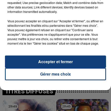
INCENDIE MORTEL À LENS : UNE FEMME ET
requested; Use precise geolocation data; Match and combine data from
SON BÉBÉ ENTRE LA VIE ET LA...
other data sources; Link different devices; Identify devices based on
information transmitted automatically.
Un homme s'est immolé par le feu après avoir
aspergé sa compagne et leur bébé de trois mois
Vous pouvez accepter en cliquant sur "Accepter et fermer", ou affiner en
d'un liquide inflammable.
sélectionnant les finalités et/ou partenaires dans "Gérer mes choix".
Vous pouvez également refuser en cliquant sur "Continuer sans
accepter". Vos préférences ne s'appliqueront que pour ce site. Vous
pouvez mettre à jour vos choix, ou retirer votre consentement à tout
moment via le lien "Gérer les cookies" situé en bas de chaque page.
20 juillet 2026
Accepter et fermer
UNE ADOLESCENTE DEVANT SE FAIRE
OPÉRER DE LA CHEVILLE RESSORT DE LA...
Gérer mes choix
La famille a porté plainte contre la clinique qui a
reconnu sa responsabilité et présenté ses
excuses.
TITRES DIFFUSÉS
21h49
21h49
21h45
21h45