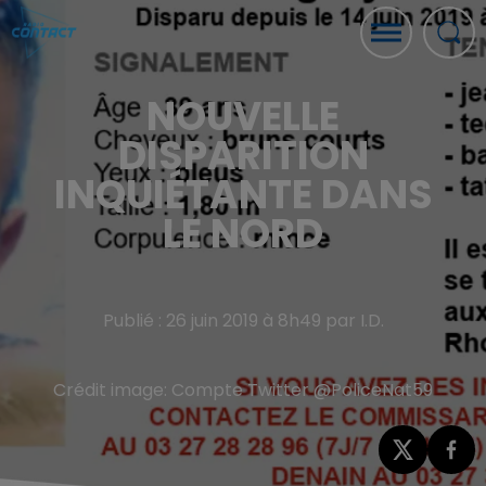
NOUVELLE
DISPARITION
INQUIÉTANTE DANS
LE NORD
Publié : 26 juin 2019 à 8h49 par I.D.
Crédit image:
Compte Twitter @PoliceNat59