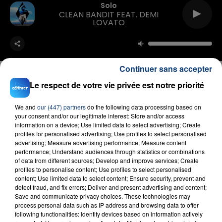
Solo
CLEAN BANDIT FEAT. DEMI
LOVATO
Continuer sans accepter
Le respect de votre vie privée est notre priorité
FIL D'ACTU
We and
our (447) partners
do the following data processing based on
your consent and/or our legitimate interest: Store and/or access
information on a device; Use limited data to select advertising; Create
profiles for personalised advertising; Use profiles to select personalised
advertising; Measure advertising performance; Measure content
performance; Understand audiences through statistics or combinations
of data from different sources; Develop and improve services; Create
profiles to personalise content; Use profiles to select personalised
content; Use limited data to select content; Ensure security, prevent and
detect fraud, and fix errors; Deliver and present advertising and content;
Save and communicate privacy choices. These technologies may
process personal data such as IP address and browsing data to offer
23 juillet 2026
INCENDIE MORTEL À LENS : UNE FEMME ET
following functionalities: Identify devices based on information actively