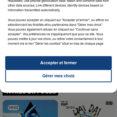
requested; Use precise geolocation data; Match and combine data from
SON BÉBÉ ENTRE LA VIE ET LA...
other data sources; Link different devices; Identify devices based on
Un homme s'est immolé par le feu après avoir
information transmitted automatically.
aspergé sa compagne et leur bébé de trois mois
Vous pouvez accepter en cliquant sur "Accepter et fermer", ou affiner en
d'un liquide inflammable.
sélectionnant les finalités et/ou partenaires dans "Gérer mes choix".
Vous pouvez également refuser en cliquant sur "Continuer sans
accepter". Vos préférences ne s'appliqueront que pour ce site. Vous
pouvez mettre à jour vos choix, ou retirer votre consentement à tout
moment via le lien "Gérer les cookies" situé en bas de chaque page.
20 juillet 2026
UNE ADOLESCENTE DEVANT SE FAIRE
Accepter et fermer
OPÉRER DE LA CHEVILLE RESSORT DE LA...
La famille a porté plainte contre la clinique qui a
Gérer mes choix
reconnu sa responsabilité et présenté ses
excuses.
TITRES DIFFUSÉS
14h02
14h02
13h59
13h59