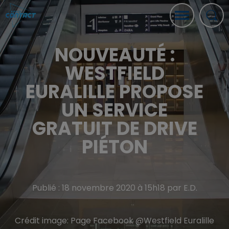
NOUVEAUTÉ :
WESTFIELD
EURALILLE PROPOSE
UN SERVICE
GRATUIT DE DRIVE
PIÉTON
Publié : 18 novembre 2020 à 15h18 par E.D.
Crédit image:
Page Facebook @Westfield Euralille