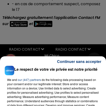
- en cas de comportement suspect, composez
le 17
Téléchargez gratuitement l'application Contact FM
sur
et
RADIO CONTACT
Mi Chico
DJ GOJA & JASON DERULO &
Continuer sans accepter
MELODY
Le respect de votre vie privée est notre priorité
We and
our (447) partners
do the following data processing based on
your consent and/or our legitimate interest: Store and/or access
information on a device; Use limited data to select advertising; Create
profiles for personalised advertising; Use profiles to select personalised
advertising; Measure advertising performance; Measure content
performance; Understand audiences through statistics or combinations
FIL D'ACTU
of data from different sources; Develop and improve services; Create