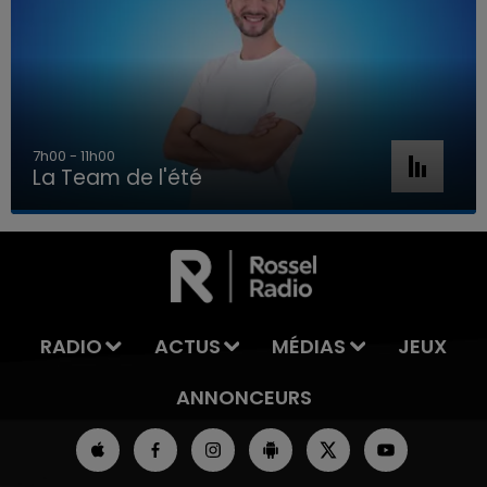
7h00 - 11h00
La Team de l'été
7h00 - 11h00
LA TEAM DE L'ÉTÉ
RADIO
ACTUS
MÉDIAS
JEUX
ANNONCEURS