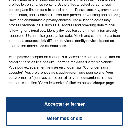
profiles to personalise content; Use profiles to select personalised
content; Use limited data to select content; Ensure security, prevent and
detect fraud, and fix errors; Deliver and present advertising and content;
Save and communicate privacy choices. These technologies may
process personal data such as IP address and browsing data to offer
following functionalities: Identify devices based on information actively
requested; Use precise geolocation data; Match and combine data from
other data sources; Link different devices; Identify devices based on
information transmitted automatically.
23 juillet 2026
Vous pouvez accepter en cliquant sur "Accepter et fermer", ou affiner en
INCENDIE MORTEL À LENS : UNE FEMME ET
sélectionnant les finalités et/ou partenaires dans "Gérer mes choix".
SON BÉBÉ ENTRE LA VIE ET LA...
Vous pouvez également refuser en cliquant sur "Continuer sans
accepter". Vos préférences ne s'appliqueront que pour ce site. Vous
Un homme s'est immolé par le feu après avoir
pouvez mettre à jour vos choix, ou retirer votre consentement à tout
aspergé sa compagne et leur bébé de trois mois
moment via le lien "Gérer les cookies" situé en bas de chaque page.
d'un liquide inflammable.
Accepter et fermer
Gérer mes choix
20 juillet 2026