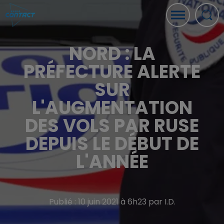
NORD : LA
PRÉFECTURE ALERTE
SUR
L'AUGMENTATION
DES VOLS PAR RUSE
DEPUIS LE DÉBUT DE
L'ANNÉE
Publié : 10 juin 2021 à 6h23 par I.D.