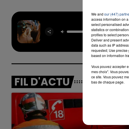
We and
our (447) partn
access information on a 
Si Ante
select personalised ad
Hubi
statistics or combinatio
profiles to select person
Conoc
KARO
Deliver and present adv
data such as IP address 
requested; Use precise g
based on information tra
Vous pouvez accepter en 
mes choix". Vous pouvez
ce site. Vous pouvez met
FIL D'ACTU
bas de chaque page.