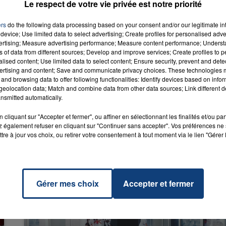
Le respect de votre vie privée est notre priorité
ers
do the following data processing based on your consent and/or our legitimate int
device; Use limited data to select advertising; Create profiles for personalised adver
s Te
vertising; Measure advertising performance; Measure content performance; Unders
era
RADIO CONTACT
ns of data from different sources; Develop and improve services; Create profiles to 
alised content; Use limited data to select content; Ensure security, prevent and detect
ido
L G
ertising and content; Save and communicate privacy choices. These technologies
and browsing data to offer following functionalities: Identify devices based on infor
eolocation data; Match and combine data from other data sources; Link different de
nsmitted automatically.
cliquant sur "Accepter et fermer", ou affiner en sélectionnant les finalités et/ou pa
 également refuser en cliquant sur "Continuer sans accepter". Vos préférences ne 
tre à jour vos choix, ou retirer votre consentement à tout moment via le lien "Gérer 
Gérer mes choix
Accepter et fermer