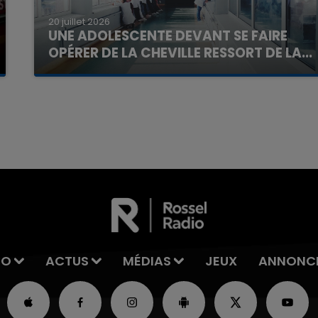
20 juillet 2026
UNE ADOLESCENTE DEVANT SE FAIRE
OPÉRER DE LA CHEVILLE RESSORT DE LA...
La famille a porté plainte contre la clinique qui a
reconnu sa responsabilité et présenté ses
7h00 - 11h00
excuses.
La Team de l'été
IO
ACTUS
MÉDIAS
JEUX
ANNONC