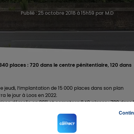
Publié : 25 octobre 2018 à 15h59 par M.D
0 places : 720 dans le centre pénitentiaire, 120 dans
 ce jeudi, l’implantation de 15 000 places dans son plan
ra le jour à Loos en 2022.
 prison démolie en 2011 et comptera 840 places : 720 dans 
ompagnement vers la sortie.
Contin
nc dix-huit établissements
.
Pour rappel le projet de