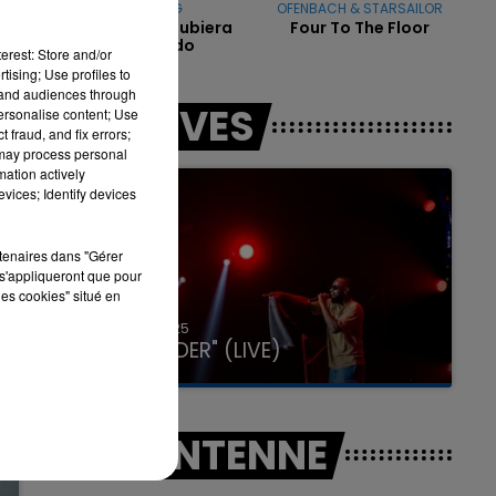
KAROL G
OFENBACH & STARSAILOR
Si Antes Te Hubiera
Four To The Floor
Conocido
erest: Store and/or
tising; Use profiles to
tand audiences through
7h00 - 11h00
LES LIVES
personalise content; Use
LA TEAM DE L'ÉTÉ
 fraud, and fix errors;
 may process personal
mation actively
vices; Identify devices
rtenaires dans "Gérer
s'appliqueront que pour
les cookies" situé en
31 janvier 2025
GIMS "SPIDER" (LIVE)
A L'ANTENNE