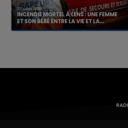
23 juillet 2026
INCENDIE MORTEL À LENS : UNE FEMME
ET SON BÉBÉ ENTRE LA VIE ET LA...
Un homme s'est immolé par le feu après avoir
aspergé sa compagne et leur bébé de trois
mois d'un liquide inflammable.
RAD