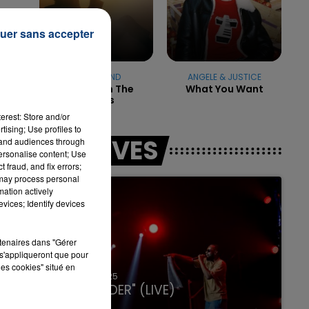
uer sans accepter
es
7h00 - 11h00
LA TEAM DE L'ÉTÉ
THE WEEKND
ANGELE & JUSTICE
Dancing In The
What You Want
Flames
erest: Store and/or
tising; Use profiles to
LES LIVES
tand audiences through
personalise content; Use
 fraud, and fix errors;
 may process personal
mation actively
vices; Identify devices
rtenaires dans "Gérer
s'appliqueront que pour
les cookies" situé en
31 janvier 2025
GIMS "SPIDER" (LIVE)