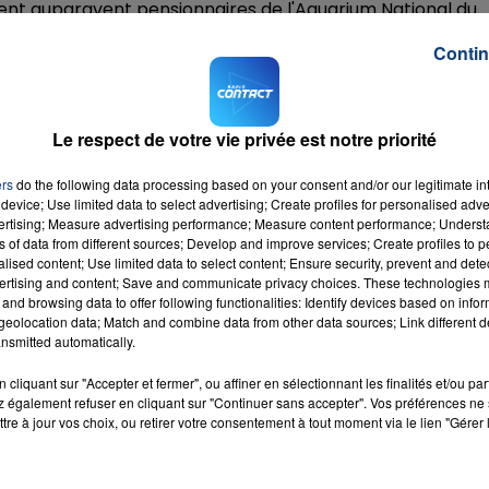
ient auparavent pensionnaires de l'Aquarium National du
Contin
n de l’EUAC, l’Union européenne des conservateurs
ommune entre aquariums), pour le plus grand bonheur d
Le respect de votre vie privée est notre priorité
mer ! �xܒ Ces deux raies pastenagues
ers
do the following data processing based on your consent and/or our legitimate int
es à tâches...
device; Use limited data to select advertising; Create profiles for personalised adver
tional de la Mer
sur
Mardi 13 octobre 2020
vertising; Measure advertising performance; Measure content performance; Unders
ns of data from different sources; Develop and improve services; Create profiles to 
M sur
et
alised content; Use limited data to select content; Ensure security, prevent and detect
ertising and content; Save and communicate privacy choices. These technologies
and browsing data to offer following functionalities: Identify devices based on infor
eolocation data; Match and combine data from other data sources; Link different de
nsmitted automatically.
cliquant sur "Accepter et fermer", ou affiner en sélectionnant les finalités et/ou pa
 également refuser en cliquant sur "Continuer sans accepter". Vos préférences ne 
In The
tre à jour vos choix, ou retirer votre consentement à tout moment via le lien "Gérer 
RADIO CONTACT
es
EKND