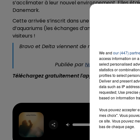
s’acclimater à leur nouvel environnement. Elles éta
Danemark.
Cette arrivée s’inscrit dans une coopération au sei
d’aquariums (les échanges d’animaux sont chose c
visiteurs !
Bravo et Delta viennent de rejoindre le grand bassin de la haute 
We and
our (447) partn
géant
access information on a 
Publiée par
Nausicaá - Centre Na
select personalised ad
statistics or combinatio
Téléchargez gratuitement l'application Contact F
profiles to select person
Deliver and present adv
data such as IP address 
requested; Use precise g
based on information tra
Vous pouvez accepter en 
mes choix". Vous pouvez
Dancing 
ce site. Vous pouvez met
Flam
bas de chaque page.
THE WE