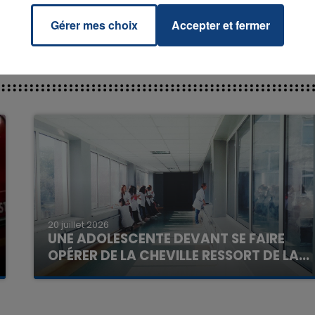
Gérer mes choix
Accepter et fermer
7h00 - 11h00
La Team de l'été
20 juillet 2026
UNE ADOLESCENTE DEVANT SE FAIRE
OPÉRER DE LA CHEVILLE RESSORT DE LA...
La famille a porté plainte contre la clinique qui a
reconnu sa responsabilité et présenté ses
excuses.