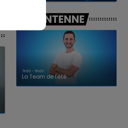
A L'ANTENNE
7h00 - 11h00
La Team de l'été