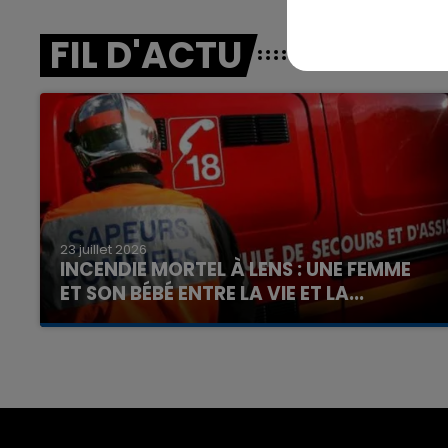
FIL D'ACTU
7h00 - 12h00
nd
La Team du Week-end
23 juillet 2026
INCENDIE MORTEL À LENS : UNE FEMME
ET SON BÉBÉ ENTRE LA VIE ET LA...
Un homme s'est immolé par le feu après avoir
aspergé sa compagne et leur bébé de trois
mois d'un liquide inflammable.