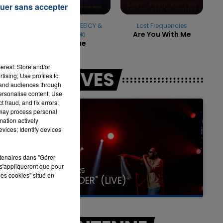
uer sans accepter
un
FARRUKO & GREEICY &
Lost Frequencies
Are You With Me
STEVE AOKI
Yapaque
16h00 - 20h00
LA TEAM DU WEEK-END
erest: Store and/or
LES LIVES
tising; Use profiles to
tand audiences through
personalise content; Use
 fraud, and fix errors;
 may process personal
mation actively
vices; Identify devices
rtenaires dans "Gérer
s'appliqueront que pour
31 janvier 2025
les cookies" situé en
GIMS "SPIDER" (LIVE)