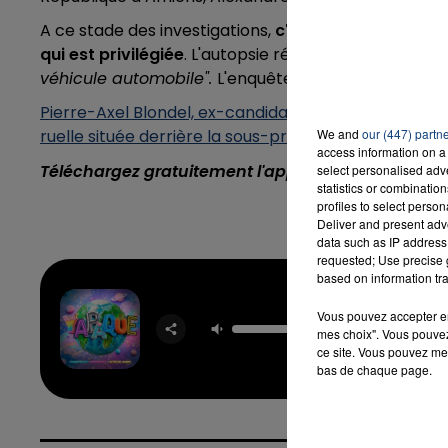
A ce stade des investigations,
c'est toujours la pis
qui est privilégiée
. L'autopsie réalisée hier a "
mis en
véhicule automobile".
L'enquête se poursuit pour ide
16h00 - 20h00
END
LA TEAM DU WEEK-EN
Pierre-Axel Blondel,
ex-candidat à la mairie de Pér
ruelle située derrière la sous-préfecture
We and
.
our (447) partn
access information on a 
Téléchargez gratuitement l'application Contact F
select personalised ad
statistics or combinatio
profiles to select person
Deliver and present adv
data such as IP address 
requested; Use precise g
based on information tra
Yapa
Vous pouvez accepter en 
FARRU
mes choix". Vous pouvez
GREEI
ce site. Vous pouvez met
STEVE 
bas de chaque page.