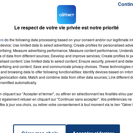
Contin
te
d’un accident de la circulation suivi d’un délit de fuite
 évidence des lésions compatibles avec un choc avec 
ntifier le responsable.
Le respect de votre vie privée est notre priorité
7h00 - 12h00
D
LA TEAM DU WEEK-END
onne, a été retrouvé samedi matin vers 6 heures dans une
ers
do the following data processing based on your consent and/or our legitimate int
device; Use limited data to select advertising; Create profiles for personalised adver
M sur
et
vertising; Measure advertising performance; Measure content performance; Unders
ns of data from different sources; Develop and improve services; Create profiles to 
alised content; Use limited data to select content; Ensure security, prevent and detect
ertising and content; Save and communicate privacy choices. These technologies
and browsing data to offer following functionalities: Identify devices based on infor
eolocation data; Match and combine data from other data sources; Link different de
nsmitted automatically.
que
cliquant sur "Accepter et fermer", ou affiner en sélectionnant les finalités et/ou pa
KO &
RADIO CONTACT
 également refuser en cliquant sur "Continuer sans accepter". Vos préférences ne 
CY &
tre à jour vos choix, ou retirer votre consentement à tout moment via le lien "Gérer 
AOKI