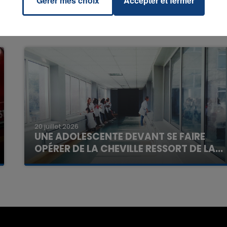
Gérer mes choix
Accepter et fermer
16h00 - 20h00
La Team du Week-end
20 juillet 2026
UNE ADOLESCENTE DEVANT SE FAIRE
OPÉRER DE LA CHEVILLE RESSORT DE LA...
La famille a porté plainte contre la clinique qui a
reconnu sa responsabilité et présenté ses
excuses.