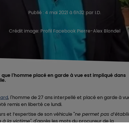
Publié : 4 mai 2021 à 6h32 par I.D.
Crédit image:
Profil Facebook Pierre-Alex Blondel
er que l'homme placé en garde à vue est impliqué dans
le.
card
, l'homme de 27 ans interpellé et placé en garde à vu
té remis en liberté ce lundi.
urs et
l’expertise de son véhicule "
ne permet pas d’établi
e à la victime"
, d'après les mots du
procureur de la