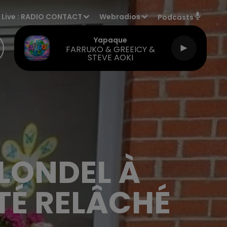
Live :
RADIO CONTACT
Webradios
Podcasts
Yapaque
FARRUKO & GREEICY &
STEVE AOKI
BLONDEL À
ÉTÉ RELÂCHÉ