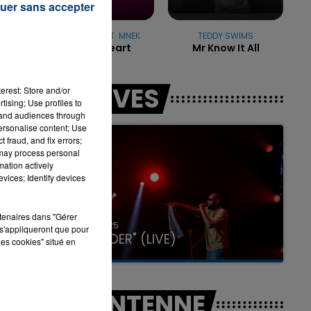
uer sans accepter
n
JOEL CORRY FT. MNEK
TEDDY SWIMS
Head & Heart
Mr Know It All
l,
7h00 - 11h00
LA TEAM DE L'ÉTÉ
LES LIVES
erest: Store and/or
tising; Use profiles to
tand audiences through
personalise content; Use
 fraud, and fix errors;
 may process personal
mation actively
vices; Identify devices
rtenaires dans "Gérer
31 janvier 2025
s'appliqueront que pour
GIMS "SPIDER" (LIVE)
les cookies" situé en
A L'ANTENNE