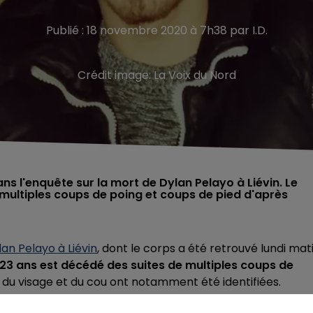
Publié : 18 novembre 2020 à 7h38 par I.D.
Crédit image:
La Voix du Nord
ns l'enquête sur la mort de Dylan Pelayo à Liévin. Le
multiples coups de poing et coups de pied d'après
lan Pelayo à Liévin
, dont le corps a été retrouvé lundi mati
23 ans est décédé des suites de multiples coups de
 du visage et du cou ont notamment été identifiées.
vidu âgé d'une vingtaine d'années avait été placé en gard