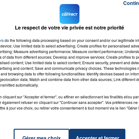
Contin
erpellés le jour des faits.
 et les suspects se seraient croisés dans une soirée à Liévi
inconnue hier soir.
Une violente dispute, sur fond d’alcoo
Le respect de votre vie privée est notre priorité
près-midi.
ers
do the following data processing based on your consent and/or our legitimate int
device; Use limited data to select advertising; Create profiles for personalised adver
M sur
et
vertising; Measure advertising performance; Measure content performance; Unders
ns of data from different sources; Develop and improve services; Create profiles to 
alised content; Use limited data to select content; Ensure security, prevent and detect
ertising and content; Save and communicate privacy choices. These technologies
and browsing data to offer following functionalities: Identify devices based on infor
eolocation data; Match and combine data from other data sources; Link different de
nsmitted automatically.
cliquant sur "Accepter et fermer", ou affiner en sélectionnant les finalités et/ou pa
iend
RADIO CONTACT
C
 également refuser en cliquant sur "Continuer sans accepter". Vos préférences ne 
tre à jour vos choix, ou retirer votre consentement à tout moment via le lien "Gérer 
Gérer mes choix
Accepter et fermer