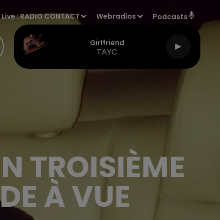
Live :
RADIO CONTACT
Webradios
Podcasts
Girlfriend
TAYC
UN TROISIÈME
DE À VUE