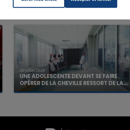
7h00 - 11h00
La Team de l'été
20 juillet 2026
UNE ADOLESCENTE DEVANT SE FAIRE
OPÉRER DE LA CHEVILLE RESSORT DE LA...
La famille a porté plainte contre la clinique qui a
reconnu sa responsabilité et présenté ses
excuses.