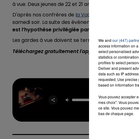
à vue. Deux jeunes de 22 et 21 ans avaient déjà été int
D'après nos confrères de
la Voix du Nord
, la victime
samedi soir. La suite des événements était toujours 
est l’hypothèse privilégiée par les enquêteurs
.
Les gardes à vue doivent se terminer ce mercredi a
We and
our (447) partn
access information on a 
Téléchargez gratuitement l'application Contact F
select personalised ad
statistics or combinatio
profiles to select person
Deliver and present adv
data such as IP address 
requested; Use precise g
based on information tra
Vous pouvez accepter en 
Girlfr
TAY
mes choix". Vous pouvez
ce site. Vous pouvez met
bas de chaque page.