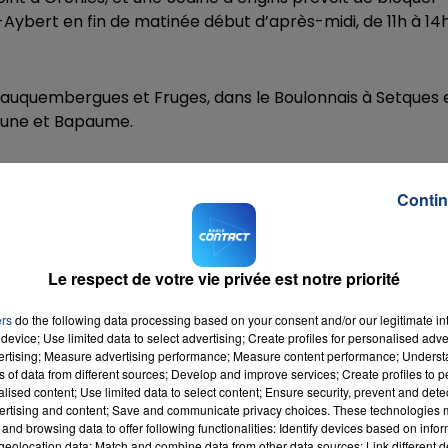
-Aybert en fin de matinée début d’après-midi, de 11h à 14h
16h00 - 20h00
Fauquembergues et Fruges, dans le Boulonnais à Setques 
LA TEAM DU WEEK-END
thune et Bapaume.
e pour accéder à l’A28, dans le secteur d’Argoeuvres à 
Contin
 rond-point Jules Vernes de Boves et à Roye au niveau de
Le respect de votre vie privée est notre priorité
e à Laon, mais les tracteurs partent de tout le
ers
do the following data processing based on your consent and/or our legitimate int
du Saint-Quentinois à Fayet dès 8h45, direction l’A26 à
device; Use limited data to select advertising; Create profiles for personalised adver
vertising; Measure advertising performance; Measure content performance; Unders
elle dès 8 heures en passant par Vervins et Marle pour
ns of data from different sources; Develop and improve services; Create profiles to 
alised content; Use limited data to select content; Ensure security, prevent and detect
ertising and content; Save and communicate privacy choices. These technologies
and browsing data to offer following functionalities: Identify devices based on infor
eolocation data; Match and combine data from other data sources; Link different de