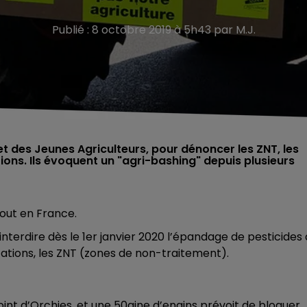
Publié : 8 octobre 2019 à 5h43 par M.J.
et des Jeunes Agriculteurs, pour dénoncer les ZNT, les
ons. Ils évoquent un "agri-bashing" depuis plusieurs
tout en France.
 interdire dès le 1er janvier 2020 l’épandage de pesticides 
tations, les ZNT (zones de non-traitement).
nt d’Orchies, et une 50aine d’engins prévoit de bloquer