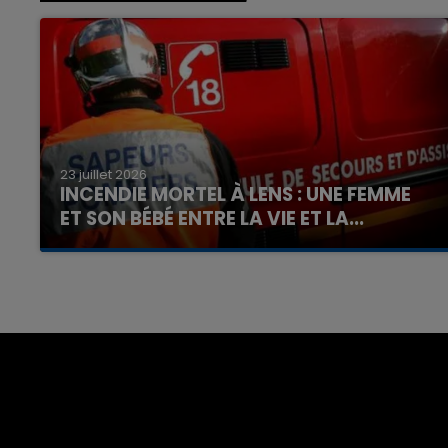
23 juillet 2026
INCENDIE MORTEL À LENS : UNE FEMME
ET SON BÉBÉ ENTRE LA VIE ET LA...
Un homme s'est immolé par le feu après avoir
aspergé sa compagne et leur bébé de trois
mois d'un liquide inflammable.