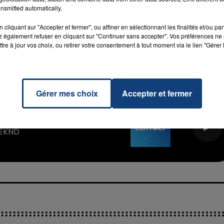
Hardivillers et à la sortie 14 Beauvais sud. Ils se
nsmitted automatically.
à Beauvais-Nord et sur l’A1 aux sorties de Ressons-sur-
cliquant sur "Accepter et fermer", ou affiner en sélectionnant les finalités et/ou pa
 également refuser en cliquant sur "Continuer sans accepter". Vos préférences ne 
tre à jour vos choix, ou retirer votre consentement à tout moment via le lien "Gérer 
M sur
et
7h00 - 12h00
La Team du Week-end
Gérer mes choix
Accepter et fermer
iend
RADIO CONTACT
C